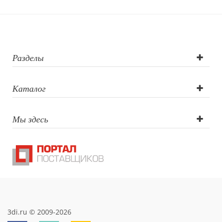
Полноцвет с
трансфером ,
Шелкография с
Разделы
трансфером ,
Каталог
Тампопечать (1
Мы здесь
цвет)
3di.ru © 2009-2026