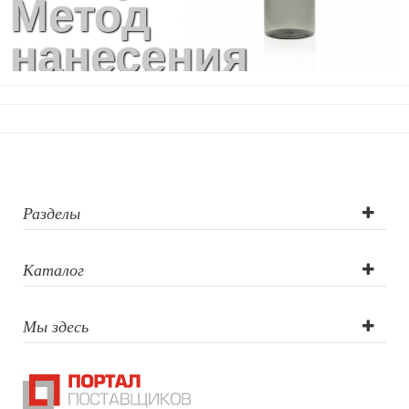
Метод
нанесения
логотипа:
круговая УФ-
печать, круговая
шелкография,
Разделы
тампопечать,
Каталог
объемная
Мы здесь
наклейка