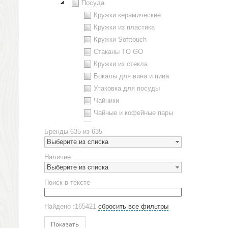
Посуда
Кружки керамические
Кружки из пластика
Кружки Softtouch
Стаканы TO GO
Кружки из стекла
Бокалы для вина и пива
Упаковка для посуды
Чайники
Чайные и кофейные пары
Металлическая посуда
Бренды
635 из 635
Наборы посуды
Выберите из списка
Предметы сервировки
Наличие
Стаканы
Выберите из списка
Эко кружки
Поиск в тексте
ЕВРОПОСУДА
Аксессуары
Найдено :165421
сбросить все фильтры
Ежедневники и блокноты
Блокноты
Показать