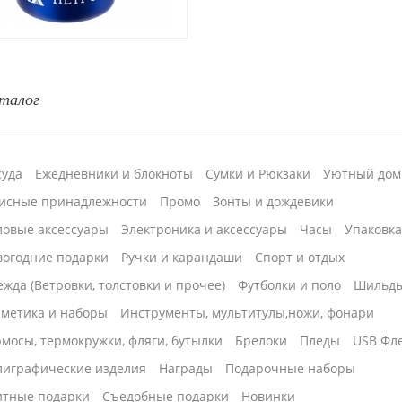
талог
суда
Ежедневники и блокноты
Сумки и Рюкзаки
Уютный дом
исные принадлежности
Промо
Зонты и дождевики
ловые аксессуары
Электроника и аксессуары
Часы
Упаковк
вогодние подарки
Ручки и карандаши
Спорт и отдых
жда (Ветровки, толстовки и прочее)
Футболки и поло
Шильд
сметика и наборы
Инструменты, мультитулы,ножи, фонари
мосы, термокружки, фляги, бутылки
Брелоки
Пледы
USB Фл
лиграфические изделия
Награды
Подарочные наборы
итные подарки
Cъедобные подарки
Новинки