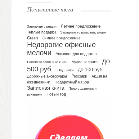
Ежедневники полудатированные
Популярные теги
Датированные ежедневники
Ежедневники недатированные
Летнее предложение
Планинги и телефонные книжки
Зарядные станции
Теплые подарки
Зарядные устройства, акция
Планинги датированные
Green
Зимнее предложение
Планинги недатированные
Недорогие офисные
Телефонные книжки
мелочи
Упаковка для подарков
Еженедельники
до
Portobello записные книги
Аудио-колонка
Органайзер на ежедневник
500 руб.
до 100 руб.
Наушники
Сумки и Рюкзаки
Рюкзаки
Дорожные аксессуары
Акция на
Сумки для планшетов и ноутбуков
Подарочный набор
ежедневники
Рюкзаки
Записная книга
Поло с длинными
Конференц-сумки
Новый год
рукавами
Чемоданы
Сумки для покупок промо
Несессеры и косметички
Сумки спортивные
Сумки дорожные
Портфели