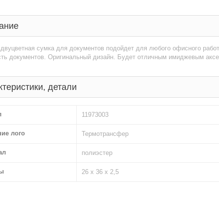
ание
двуцветная сумка для документов подойдет для любого офисного работ
сть документов. Оригинальный дизайн. Будет отличным имиджевым аксе
ктеристики, детали
л
11973003
ние лого
Термотрансфер
ал
полиэстер
ы
26 х 36 х 2,5