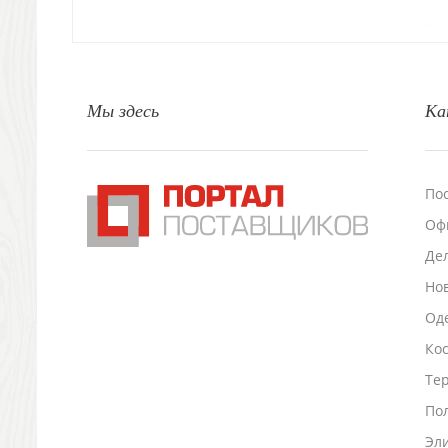
Свечи и подсвечники
Садовый инвентарь
Домашний текстиль
Офисные принадлежности
Настольные аксессуары
Мы здесь
Ка
Настольные календари
Подставки для визиток записок телефонов
Канцтовары
По
Промо
Антистрессы
Оф
Светоотражатели
Де
Зажигалки
Но
Зеркала и косметички
Оде
Открывашки
Промо-мелочи
Ко
Зонты и дождевики
Тер
Зонты-трости
По
Складные зонты
Дождевики
Эл