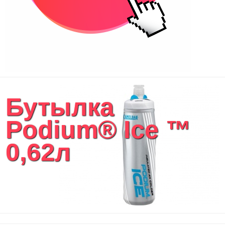
Бутылка
Podium® Ice ™
0,62л