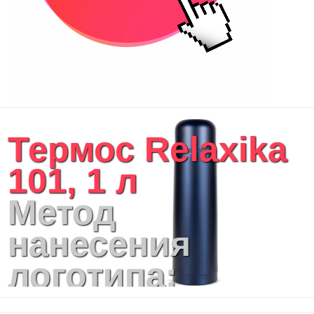
Термос Relaxika
101, 1 л
Метод
нанесения
логотипа:
Тампопечать,