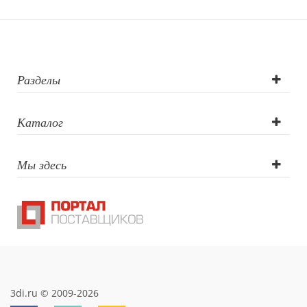
Гравировка
(CO2 лазер),
Гравировка
Разделы
круговая (CO2
Каталог
лазер),
Мы здесь
Трафаретная
печать круговая
3di.ru © 2009-2026