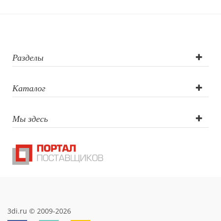
логотипа: Уф-
печать, площадь
печати одного
Разделы
изображения
Каталог
свыше 50 см2,
Мы здесь
Лазерная
гравировка до 5
см2,
Сигнальный
образец УФ-
3di.ru © 2009-2026