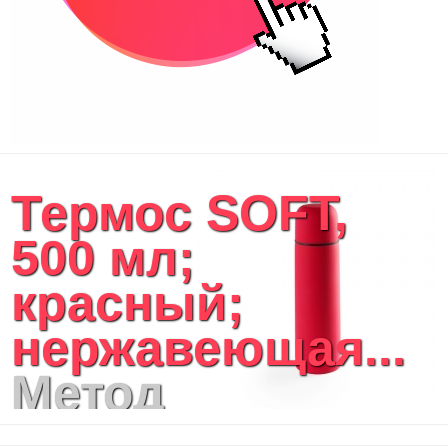
Термос SOFT,
500 мл;
красный;
нержавеющая...
Метод
нанесения