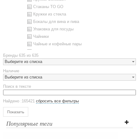
Стаканы TO GO
Кружки из стекла
Бокалы для вина и пива
Упаковка для посуды
Чайники
Чайные и кофейные пары
Металлическая посуда
Бренды
635 из 635
Наборы посуды
Выберите из списка
Предметы сервировки
Наличие
Стаканы
Выберите из списка
Эко кружки
Поиск в тексте
ЕВРОПОСУДА
Аксессуары
Найдено :165421
сбросить все фильтры
Ежедневники и блокноты
Блокноты
Показать
Ежедневники полудатированные
Популярные теги
Датированные ежедневники
Ежедневники недатированные