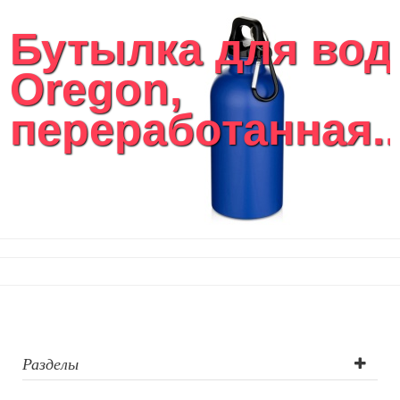
Женские сумки
Бутылка для во
Уютный дом
Текстиль для ванной комнаты
Oregon,
Кухонные приспособления
Кухонный текстиль
переработанная..
Ножи разделочные доски
Фоторамки и фотоальбомы
Уход за обувью
Игрушки
Шкатулки
Декоративные подушки
Интерьерные подарки
Винные аксессуары оптом
Свет
Природа и быт
Свечи и подсвечники
Садовый инвентарь
Разделы
Домашний текстиль
Офисные принадлежности