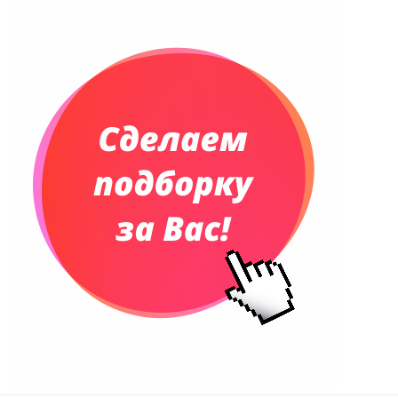
Планинги и телефонные книжки
Планинги датированные
Планинги недатированные
Телефонные книжки
Еженедельники
Органайзер на ежедневник
Сумки и Рюкзаки
Сумки для планшетов и ноутбуков
Рюкзаки
Конференц-сумки
Чемоданы
Сумки для покупок промо
Несессеры и косметички
Сумки спортивные
Сумки дорожные
Портфели
Чехлы для планшетов и ноутбуков
Сумка на пояс или шею
Аксессуары