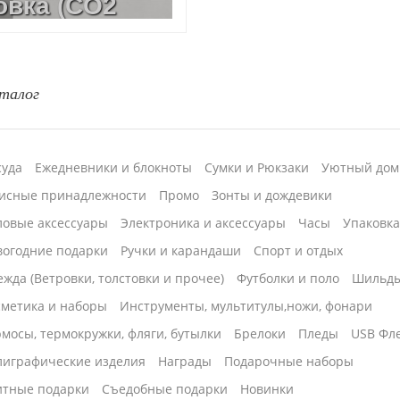
овка (CO2
L (СО2), УФ
талог
суда
Ежедневники и блокноты
Сумки и Рюкзаки
Уютный дом
исные принадлежности
Промо
Зонты и дождевики
ловые аксессуары
Электроника и аксессуары
Часы
Упаковк
вогодние подарки
Ручки и карандаши
Спорт и отдых
жда (Ветровки, толстовки и прочее)
Футболки и поло
Шильд
сметика и наборы
Инструменты, мультитулы,ножи, фонари
мосы, термокружки, фляги, бутылки
Брелоки
Пледы
USB Фл
лиграфические изделия
Награды
Подарочные наборы
итные подарки
Cъедобные подарки
Новинки