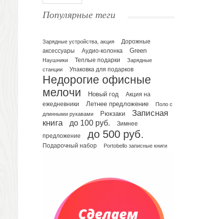
Ежедневники полудатированные
Популярные теги
Датированные ежедневники
Ежедневники недатированные
Планинги и телефонные книжки
Зарядные устройства, акция
Дорожные
Green
аксессуары
Аудио-колонка
Планинги датированные
Наушники
Теплые подарки
Зарядные
Планинги недатированные
Упаковка для подарков
станции
Телефонные книжки
Недорогие офисные
Еженедельники
мелочи
Новый год
Акция на
Органайзер на ежедневник
Летнее предложение
ежедневники
Поло с
Записная
Сумки и Рюкзаки
Рюкзаки
длинными рукавами
книга
до 100 руб.
Зимнее
Сумки для планшетов и ноутбуков
до 500 руб.
Рюкзаки
предложение
Подарочный набор
Portobello записные книги
Конференц-сумки
Чемоданы
Сумки для покупок промо
Несессеры и косметички
Сумки спортивные
Сумки дорожные
Портфели