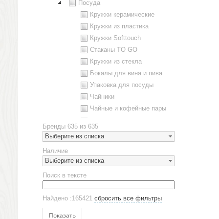
Посуда
Кружки керамические
Кружки из пластика
Кружки Softtouch
Стаканы TO GO
Кружки из стекла
Бокалы для вина и пива
Упаковка для посуды
Чайники
Чайные и кофейные пары
Металлическая посуда
Бренды
635 из 635
Наборы посуды
Выберите из списка
Предметы сервировки
Наличие
Стаканы
Выберите из списка
Эко кружки
Поиск в тексте
ЕВРОПОСУДА
Аксессуары
Найдено :165421
сбросить все фильтры
Ежедневники и блокноты
Блокноты
Показать