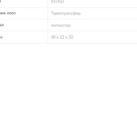
л
937432
ние лого
Термотрансфер
ал
полиэстер
ы
40 х 12 х 32