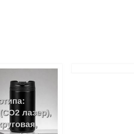
отипа:
(CO2 лазер),
круговая,