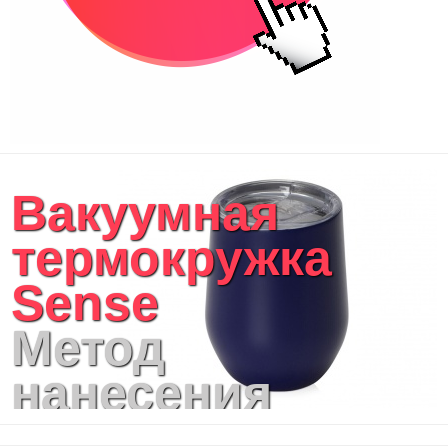
Вакуумная
термокружка
Sense
Метод
нанесения
логотипа: