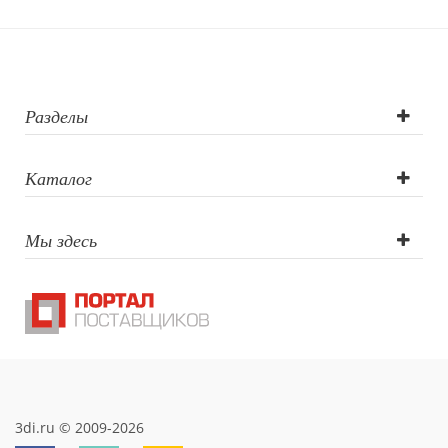
Гравировка
(CO2 лазер),
Тампопечать,
Разделы
Трафаретная
Каталог
печать круговая,
Мы здесь
Гравировка
круговая (CO2
лазер),
Гравировка XL
(СО2)
3di.ru © 2009-2026