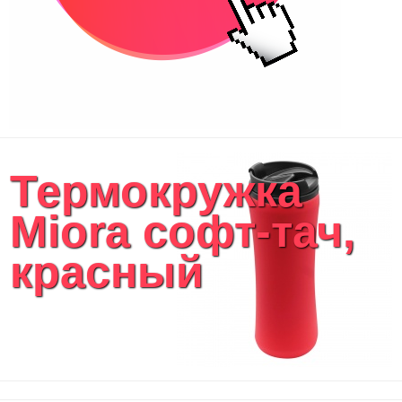
Термокружка
Miora софт-тач,
красный