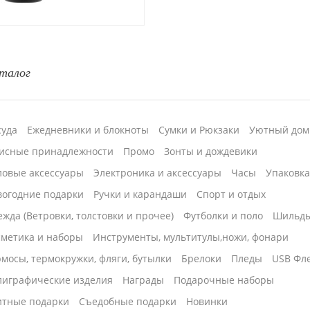
талог
суда
Ежедневники и блокноты
Сумки и Рюкзаки
Уютный дом
исные принадлежности
Промо
Зонты и дождевики
ловые аксессуары
Электроника и аксессуары
Часы
Упаковк
вогодние подарки
Ручки и карандаши
Спорт и отдых
жда (Ветровки, толстовки и прочее)
Футболки и поло
Шильд
сметика и наборы
Инструменты, мультитулы,ножи, фонари
мосы, термокружки, фляги, бутылки
Брелоки
Пледы
USB Фл
лиграфические изделия
Награды
Подарочные наборы
итные подарки
Cъедобные подарки
Новинки