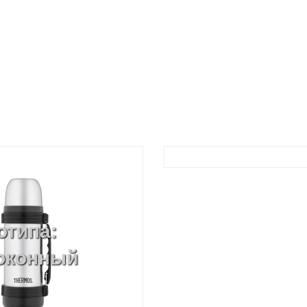
отипа:
локонный