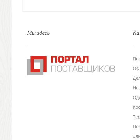
Свечи и подсвечники
Садовый инвентарь
Домашний текстиль
Офисные принадлежности
Мы здесь
Ка
Настольные аксессуары
Настольные календари
Подставки для визиток записок телефонов
Канцтовары
По
Промо
Оф
Антистрессы
Светоотражатели
Де
Зажигалки
Но
Зеркала и косметички
Оде
Открывашки
Ко
Промо-мелочи
Зонты и дождевики
Тер
Зонты-трости
По
Складные зонты
Эл
Дождевики