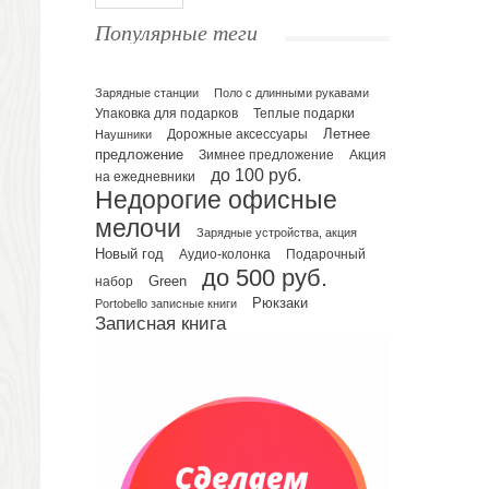
Ежедневники полудатированные
Популярные теги
Датированные ежедневники
Ежедневники недатированные
Планинги и телефонные книжки
Зарядные станции
Поло с длинными рукавами
Упаковка для подарков
Теплые подарки
Планинги датированные
Летнее
Наушники
Дорожные аксессуары
Планинги недатированные
предложение
Зимнее предложение
Акция
Телефонные книжки
до 100 руб.
на ежедневники
Недорогие офисные
Еженедельники
мелочи
Органайзер на ежедневник
Зарядные устройства, акция
Сумки и Рюкзаки
Новый год
Подарочный
Аудио-колонка
до 500 руб.
Сумки для планшетов и ноутбуков
Green
набор
Рюкзаки
Рюкзаки
Portobello записные книги
Записная книга
Конференц-сумки
Чемоданы
Сумки для покупок промо
Несессеры и косметички
Сумки спортивные
Сумки дорожные
Портфели