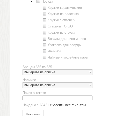
Посуда
Кружки керамические
Кружки из пластика
Кружки Softtouch
Стаканы TO GO
Кружки из стекла
Бокалы для вина и пива
Упаковка для посуды
Чайники
Чайные и кофейные пары
Металлическая посуда
Бренды
635 из 635
Наборы посуды
Выберите из списка
Предметы сервировки
Наличие
Стаканы
Выберите из списка
Эко кружки
Поиск в тексте
ЕВРОПОСУДА
Аксессуары
Найдено :165421
сбросить все фильтры
Ежедневники и блокноты
Блокноты
Показать