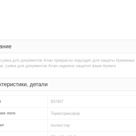
ание
сумка для документов Алан прекрасно подходит для защиты бумажных л
а, сумка для документов Алан надежно защитит ваши бумаги.
ктеристики, детали
л
937407
ние лого
Термотрансфер
ал
полиэстер