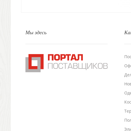
Свечи и подсвечники
Садовый инвентарь
Домашний текстиль
Офисные принадлежности
Настольные аксессуары
Мы здесь
Ка
Настольные календари
Подставки для визиток записок телефонов
Канцтовары
По
Промо
Антистрессы
Оф
Светоотражатели
Де
Зажигалки
Но
Зеркала и косметички
Оде
Открывашки
Промо-мелочи
Ко
Зонты и дождевики
Тер
Зонты-трости
По
Складные зонты
Дождевики
Эл