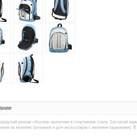
ание
ородской рюкзак «Arizona» выполнен в спортивном стиле. Сетчатый кар
ения на молниях (основное и для аксессуаров с мелкими карманами). В