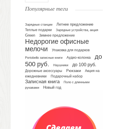
Ежедневники полудатированные
Популярные теги
Датированные ежедневники
Ежедневники недатированные
Летнее предложение
Планинги и телефонные книжки
Зарядные станции
Теплые подарки
Зарядные устройства, акция
Планинги датированные
Green
Зимнее предложение
Планинги недатированные
Недорогие офисные
Телефонные книжки
мелочи
Упаковка для подарков
Еженедельники
до
Portobello записные книги
Аудио-колонка
Органайзер на ежедневник
500 руб.
до 100 руб.
Наушники
Сумки и Рюкзаки
Рюкзаки
Дорожные аксессуары
Акция на
Сумки для планшетов и ноутбуков
Подарочный набор
ежедневники
Рюкзаки
Записная книга
Поло с длинными
Конференц-сумки
Новый год
рукавами
Чемоданы
Сумки для покупок промо
Несессеры и косметички
Сумки спортивные
Сумки дорожные
Портфели