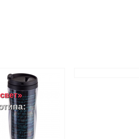
 свет»
отипа: