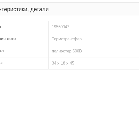
ктеристики, детали
л
19550047
ние лого
Термотрансфер
ал
полиэстер 600D
ы
34 х 18 х 45