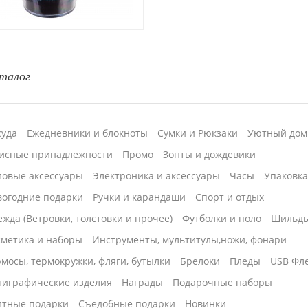
талог
суда
Ежедневники и блокноты
Сумки и Рюкзаки
Уютный дом
исные принадлежности
Промо
Зонты и дождевики
ловые аксессуары
Электроника и аксессуары
Часы
Упаковк
вогодние подарки
Ручки и карандаши
Спорт и отдых
жда (Ветровки, толстовки и прочее)
Футболки и поло
Шильд
сметика и наборы
Инструменты, мультитулы,ножи, фонари
мосы, термокружки, фляги, бутылки
Брелоки
Пледы
USB Фл
лиграфические изделия
Награды
Подарочные наборы
итные подарки
Cъедобные подарки
Новинки