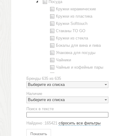
Посуда
Кружки керамические
Кружки из пластика
Кружки Softtouch
Стаканы TO GO
Кружки из стекла
Бокалы для вина и пива
Упаковка для посуды
Чайники
Чайные и кофейные пары
Металлическая посуда
Бренды
635 из 635
Наборы посуды
Выберите из списка
Предметы сервировки
Наличие
Стаканы
Выберите из списка
Эко кружки
Поиск в тексте
ЕВРОПОСУДА
Аксессуары
Найдено :165421
сбросить все фильтры
Ежедневники и блокноты
Блокноты
Показать