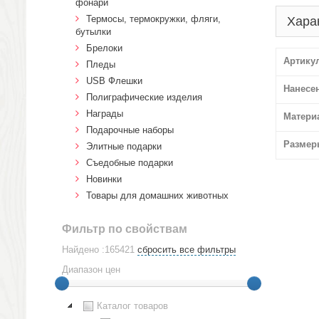
фонари
Термосы, термокружки, фляги,
Хара
бутылки
Брелоки
Артику
Пледы
USB Флешки
Нанесе
Полиграфические изделия
Награды
Матери
Подарочные наборы
Размер
Элитные подарки
Cъедобные подарки
Новинки
Товары для домашних животных
Фильтр по свойствам
Найдено :165421
сбросить все фильтры
Диапазон цен
Каталог товаров