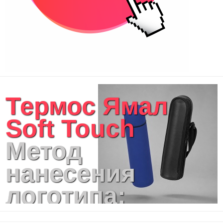
Термос Ямал
Soft Touch
Метод
нанесения
логотипа:
Гравировка