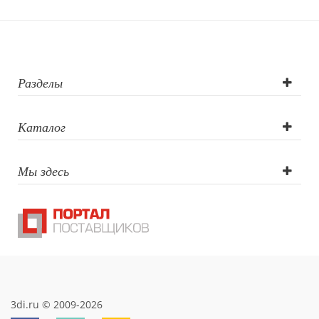
круговая (CO2
лазер),
Гравировка
Разделы
(CO2 лазер)
Каталог
Мы здесь
3di.ru © 2009-2026