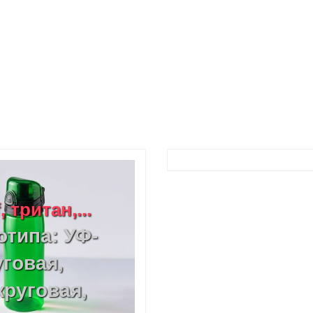
тритан,...
отипа: УФ-
уговая,
круговая,