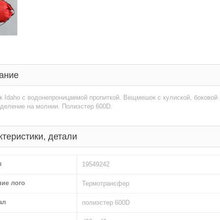
ание
 Idaho с водонепроницаемой пропиткой. Вещмешок с кулиской, боковой
деление на молнии. Полиэстер 600D.
ктеристики, детали
л
19549242
ние лого
Термотрансфер
ал
полиэстер 600D