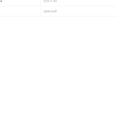
ы
d29 х 49
красный