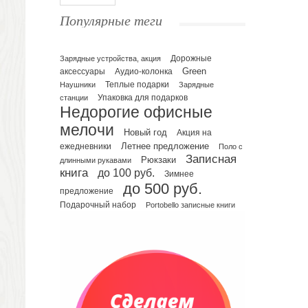
Ежедневники полудатированные
Популярные теги
Датированные ежедневники
Ежедневники недатированные
Планинги и телефонные книжки
Зарядные устройства, акция
Дорожные
Green
аксессуары
Аудио-колонка
Планинги датированные
Наушники
Теплые подарки
Зарядные
Планинги недатированные
Упаковка для подарков
станции
Телефонные книжки
Недорогие офисные
Еженедельники
мелочи
Новый год
Акция на
Органайзер на ежедневник
Летнее предложение
ежедневники
Поло с
Записная
Сумки и Рюкзаки
Рюкзаки
длинными рукавами
книга
до 100 руб.
Зимнее
Сумки для планшетов и ноутбуков
до 500 руб.
Рюкзаки
предложение
Подарочный набор
Portobello записные книги
Конференц-сумки
Чемоданы
Сумки для покупок промо
Несессеры и косметички
Сумки спортивные
Сумки дорожные
Портфели