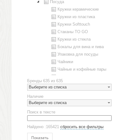
Посуда
Кружки керамические
Кружки из пластика
Кружки Softtouch
Стаканы TO GO
Кружки из стекла
Бокалы для вина и пива
Упаковка для посуды
Чайники
Чайные и кофейные пары
Металлическая посуда
Бренды
635 из 635
Наборы посуды
Выберите из списка
Предметы сервировки
Наличие
Стаканы
Выберите из списка
Эко кружки
Поиск в тексте
ЕВРОПОСУДА
Аксессуары
Найдено :165421
сбросить все фильтры
Ежедневники и блокноты
Блокноты
Показать