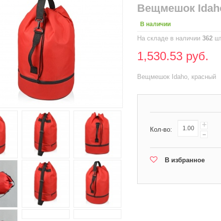
Вещмешок Idah
В наличии
На складе в наличии
362
шт
1,530.53 руб.
Вещмешок Idaho, красный
+
Кол-во:
-
В избранное