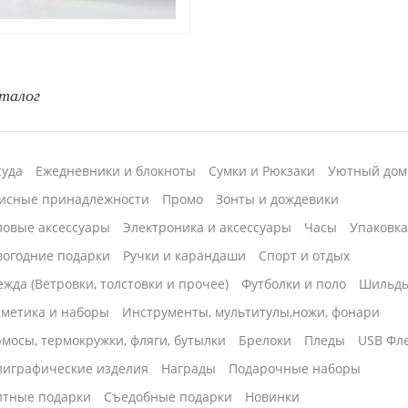
талог
суда
Ежедневники и блокноты
Сумки и Рюкзаки
Уютный дом
исные принадлежности
Промо
Зонты и дождевики
ловые аксессуары
Электроника и аксессуары
Часы
Упаковк
вогодние подарки
Ручки и карандаши
Спорт и отдых
жда (Ветровки, толстовки и прочее)
Футболки и поло
Шильд
сметика и наборы
Инструменты, мультитулы,ножи, фонари
мосы, термокружки, фляги, бутылки
Брелоки
Пледы
USB Фл
лиграфические изделия
Награды
Подарочные наборы
итные подарки
Cъедобные подарки
Новинки