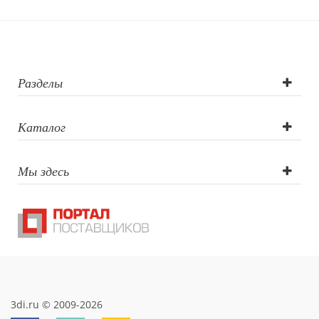
Гравировка
(CO2 лазер),
Гравировка
Разделы
круговая (CO2
Каталог
лазер)
Мы здесь
3di.ru © 2009-2026