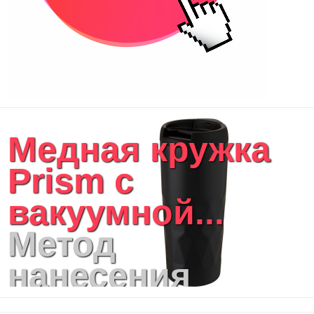
Медная кружка
Prism с
вакуумной...
Метод
нанесения
логотипа: