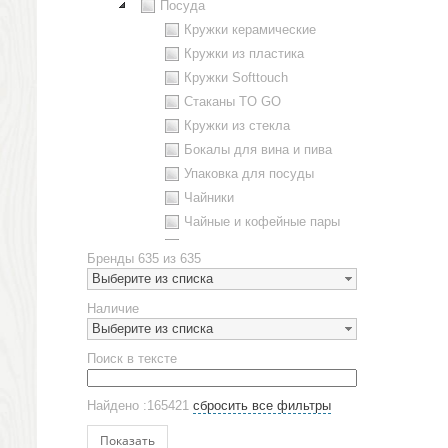
Посуда
Кружки керамические
Кружки из пластика
Кружки Softtouch
Стаканы TO GO
Кружки из стекла
Бокалы для вина и пива
Упаковка для посуды
Чайники
Чайные и кофейные пары
Металлическая посуда
Бренды
635 из 635
Наборы посуды
Выберите из списка
Предметы сервировки
Наличие
Стаканы
Выберите из списка
Эко кружки
Поиск в тексте
ЕВРОПОСУДА
Аксессуары
Найдено :165421
сбросить все фильтры
Ежедневники и блокноты
Блокноты
Показать