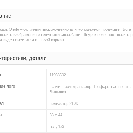
ание
шок Oriole – отличный промо-сувенир для молодежной продукции. Богат
носить изображения различными способами. Шнурок позволяет носить рю
м виде поместится в любой карман.
ктеристики, детали
л
11938502
ние лого
Патчи, Термотрансфер, Трафаретная печать, 
Вышивка
ал
полиэстер 210D
ы
33 х 44
голубой