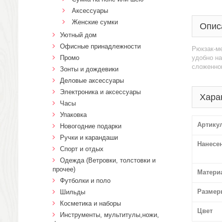
Аксессуары
Женские сумки
Опис
Уютный дом
Офисные принадлежности
Рюкзак-ме
Промо
удобно на
сложенно
Зонты и дождевики
Деловые аксессуары
Электроника и аксессуары
Хара
Часы
Упаковка
Артику
Новогодние подарки
Ручки и карандаши
Нанесе
Спорт и отдых
Одежда (Ветровки, толстовки и
прочее)
Матери
Футболки и поло
Размер
Шильды
Косметика и наборы
Цвет
Инструменты, мультитулы,ножи,