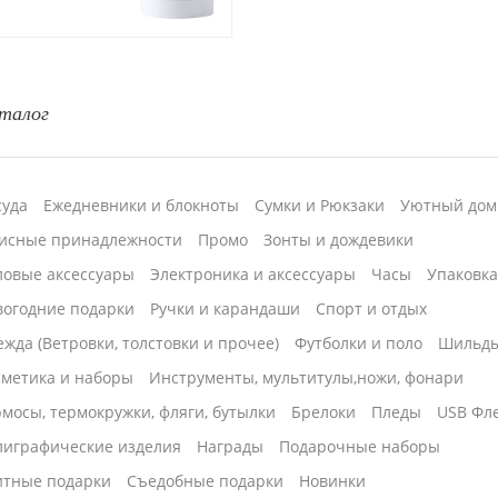
талог
суда
Ежедневники и блокноты
Сумки и Рюкзаки
Уютный дом
исные принадлежности
Промо
Зонты и дождевики
ловые аксессуары
Электроника и аксессуары
Часы
Упаковк
вогодние подарки
Ручки и карандаши
Спорт и отдых
жда (Ветровки, толстовки и прочее)
Футболки и поло
Шильд
сметика и наборы
Инструменты, мультитулы,ножи, фонари
мосы, термокружки, фляги, бутылки
Брелоки
Пледы
USB Фл
лиграфические изделия
Награды
Подарочные наборы
итные подарки
Cъедобные подарки
Новинки