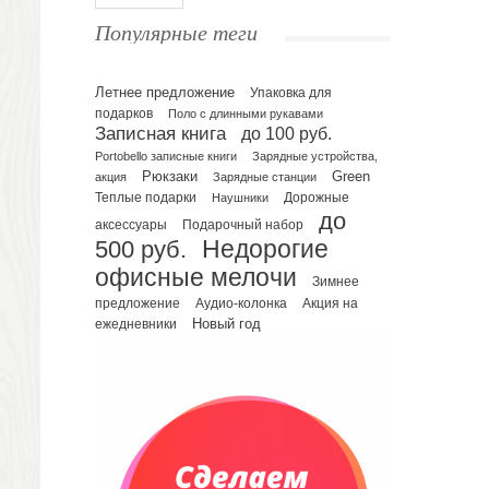
Ежедневники полудатированные
Популярные теги
Датированные ежедневники
Ежедневники недатированные
Летнее предложение
Упаковка для
Планинги и телефонные книжки
подарков
Поло с длинными рукавами
Планинги датированные
Записная книга
до 100 руб.
Планинги недатированные
Portobello записные книги
Зарядные устройства,
Телефонные книжки
Рюкзаки
Green
акция
Зарядные станции
Еженедельники
Теплые подарки
Наушники
Дорожные
до
Органайзер на ежедневник
Подарочный набор
аксессуары
500 руб.
Недорогие
Сумки и Рюкзаки
офисные мелочи
Сумки для планшетов и ноутбуков
Зимнее
Рюкзаки
предложение
Аудио-колонка
Акция на
Новый год
ежедневники
Конференц-сумки
Чемоданы
Сумки для покупок промо
Несессеры и косметички
Сумки спортивные
Сумки дорожные
Портфели