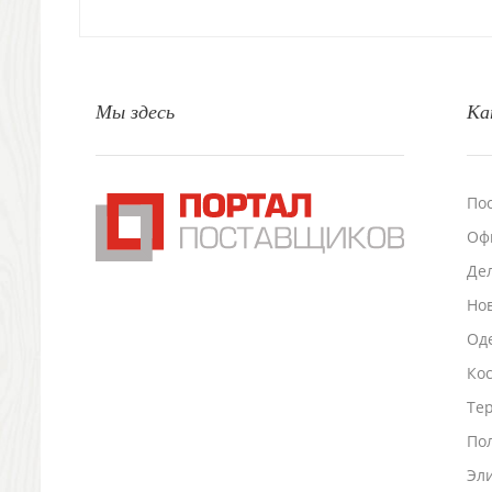
Свечи и подсвечники
Садовый инвентарь
Домашний текстиль
Офисные принадлежности
Мы здесь
Ка
Настольные аксессуары
Настольные календари
Подставки для визиток записок телефонов
Канцтовары
По
Промо
Оф
Антистрессы
Де
Светоотражатели
Зажигалки
Но
Зеркала и косметички
Оде
Открывашки
Ко
Промо-мелочи
Зонты и дождевики
Тер
Зонты-трости
По
Складные зонты
Эл
Дождевики