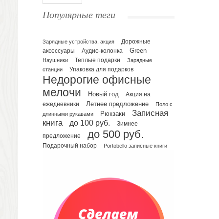
Ежедневники полудатированные
Популярные теги
Датированные ежедневники
Ежедневники недатированные
Планинги и телефонные книжки
Зарядные устройства, акция
Дорожные
Green
аксессуары
Аудио-колонка
Планинги датированные
Наушники
Теплые подарки
Зарядные
Планинги недатированные
Упаковка для подарков
станции
Телефонные книжки
Недорогие офисные
Еженедельники
мелочи
Новый год
Акция на
Органайзер на ежедневник
Летнее предложение
ежедневники
Поло с
Записная
Сумки и Рюкзаки
Рюкзаки
длинными рукавами
книга
до 100 руб.
Зимнее
Сумки для планшетов и ноутбуков
до 500 руб.
Рюкзаки
предложение
Подарочный набор
Portobello записные книги
Конференц-сумки
Чемоданы
Сумки для покупок промо
Несессеры и косметички
Сумки спортивные
Сумки дорожные
Портфели