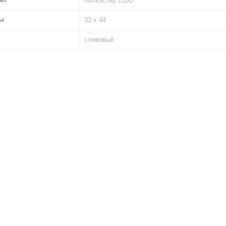
полиэстер 210D
ы
33 х 44
сливовый