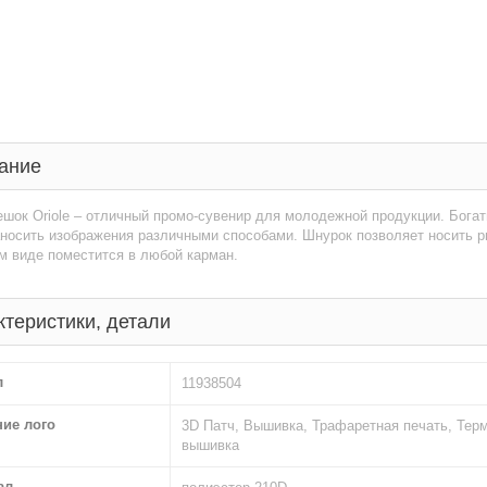
ание
шок Oriole – отличный промо-сувенир для молодежной продукции. Богат
носить изображения различными способами. Шнурок позволяет носить рю
м виде поместится в любой карман.
ктеристики, детали
л
11938504
ние лого
3D Патч, Вышивка, Трафаретная печать, Терм
вышивка
ал