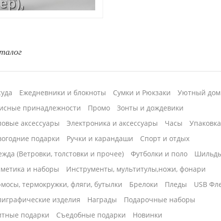
ер),
ация, УФ DTF
талог
суда
Ежедневники и блокноты
Сумки и Рюкзаки
Уютный дом
исные принадлежности
Промо
Зонты и дождевики
ловые аксессуары
Электроника и аксессуары
Часы
Упаковк
вогодние подарки
Ручки и карандаши
Спорт и отдых
жда (Ветровки, толстовки и прочее)
Футболки и поло
Шильд
сметика и наборы
Инструменты, мультитулы,ножи, фонари
мосы, термокружки, фляги, бутылки
Брелоки
Пледы
USB Фл
лиграфические изделия
Награды
Подарочные наборы
итные подарки
Cъедобные подарки
Новинки