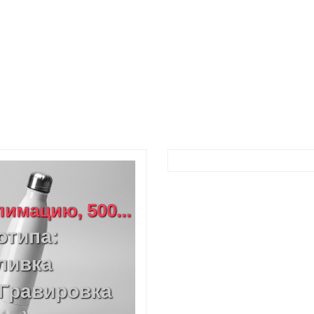
имацию, 500...
отипа:
ливка
Гравировка