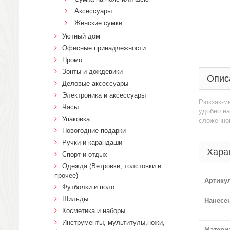
Аксессуары
Женские сумки
Уютный дом
Офисные принадлежности
Промо
Зонты и дождевики
Опис
Деловые аксессуары
Электроника и аксессуары
Рюкзак-ме
Часы
удобно на
Упаковка
сложенно
Новогодние подарки
Ручки и карандаши
Хара
Спорт и отдых
Одежда (Ветровки, толстовки и
прочее)
Артику
Футболки и поло
Шильды
Нанесе
Косметика и наборы
Инструменты, мультитулы,ножи,
Матери