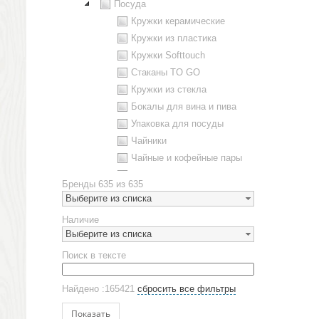
Посуда
Кружки керамические
Кружки из пластика
Кружки Softtouch
Стаканы TO GO
Кружки из стекла
Бокалы для вина и пива
Упаковка для посуды
Чайники
Чайные и кофейные пары
Металлическая посуда
Бренды
635 из 635
Наборы посуды
Выберите из списка
Предметы сервировки
Наличие
Стаканы
Выберите из списка
Эко кружки
Поиск в тексте
ЕВРОПОСУДА
Аксессуары
Найдено :165421
сбросить все фильтры
Ежедневники и блокноты
Блокноты
Показать