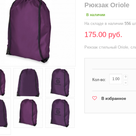
Рюкзак Oriole
В наличии
На складе в наличии
556
шт
175.00 руб.
Рюкзак стильный Oriole, с
+
Кол-во:
-
В избранное