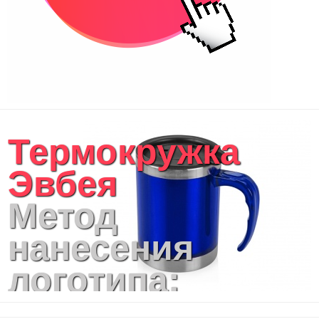
Термокружка
Эвбея
Метод
нанесения
логотипа:
Шубер,