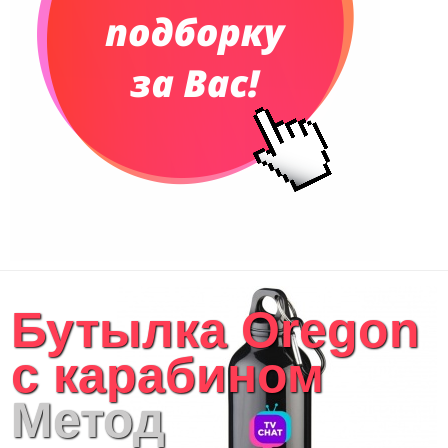
Бутылка Oregon
с карабином
Метод