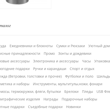
талог
суда
Ежедневники и блокноты
Сумки и Рюкзаки
Уютный дом
исные принадлежности
Промо
Зонты и дождевики
ловые аксессуары
Электроника и аксессуары
Часы
Упаковк
вогодние подарки
Ручки и карандаши
Спорт и отдых
жда (Ветровки, толстовки и прочее)
Футболки и поло
Шильд
сметика и наборы
Инструменты, мультитулы,ножи, фонари
мосы, термокружки, фляги, бутылки
Брелоки
Пледы
USB Фл
лиграфические изделия
Награды
Подарочные наборы
итные подарки
Cъедобные подарки
Новинки