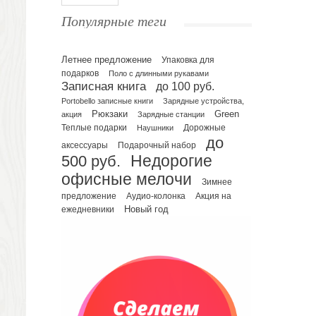
Ежедневники полудатированные
Популярные теги
Датированные ежедневники
Ежедневники недатированные
Летнее предложение
Упаковка для
Планинги и телефонные книжки
подарков
Поло с длинными рукавами
Планинги датированные
Записная книга
до 100 руб.
Планинги недатированные
Portobello записные книги
Зарядные устройства,
Телефонные книжки
Рюкзаки
Green
акция
Зарядные станции
Еженедельники
Теплые подарки
Наушники
Дорожные
до
Органайзер на ежедневник
Подарочный набор
аксессуары
500 руб.
Недорогие
Сумки и Рюкзаки
офисные мелочи
Сумки для планшетов и ноутбуков
Зимнее
Рюкзаки
предложение
Аудио-колонка
Акция на
Новый год
ежедневники
Конференц-сумки
Чемоданы
Сумки для покупок промо
Несессеры и косметички
Сумки спортивные
Сумки дорожные
Портфели