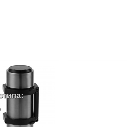
отипа:
,