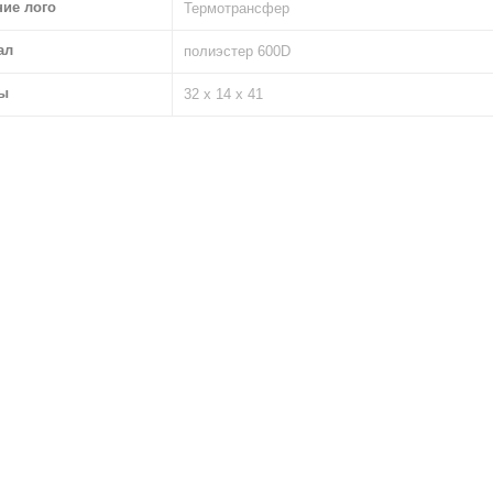
ние лого
Термотрансфер
ал
полиэстер 600D
ы
32 х 14 х 41