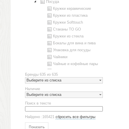
Посуда
Кружки керамические
Кружки из пластика
Кружки Softtouch
Стаканы TO GO
Кружки из стекла
Бокалы для вина и пива
Упаковка для посуды
Чайники
Чайные и кофейные пары
Металлическая посуда
Бренды
635 из 635
Наборы посуды
Выберите из списка
Предметы сервировки
Наличие
Стаканы
Выберите из списка
Эко кружки
Поиск в тексте
ЕВРОПОСУДА
Аксессуары
Найдено :165421
сбросить все фильтры
Ежедневники и блокноты
Блокноты
Показать