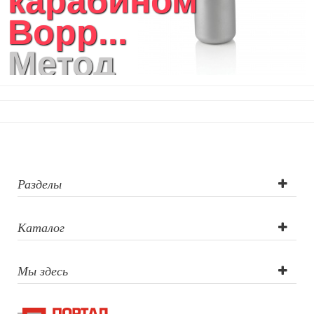
карабином
Bopp...
Метод
нанесения
логотипа:
тампопечать,
лазерная
Разделы
гравировка,
Каталог
тампопечать,
Мы здесь
лазерная