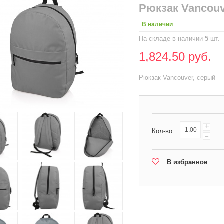
Рюкзак Vancou
В наличии
На складе в наличии
5
шт.
1,824.50 руб.
Рюкзак Vancouver, серый
+
Кол-во:
-
В избранное