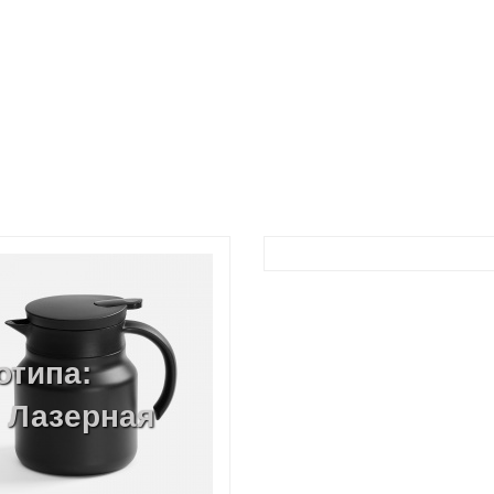
отипа:
, Лазерная