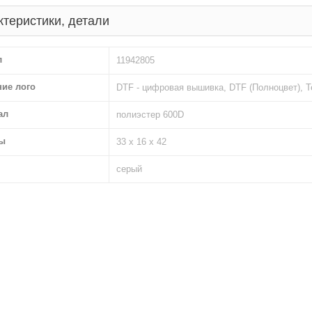
ктеристики, детали
л
11942805
ние лого
DTF - цифровая вышивка, DTF (Полноцвет), 
ал
полиэстер 600D
ы
33 х 16 х 42
серый