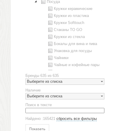
Посуда
Кружки керамические
Кружки из пластика
Кружки Softtouch
Стаканы TO GO
Кружки из стекла
Бокалы для вина и пива
Упаковка для посуды
Чайники
Чайные и кофейные пары
Металлическая посуда
Бренды
635 из 635
Наборы посуды
Выберите из списка
Предметы сервировки
Наличие
Стаканы
Выберите из списка
Эко кружки
Поиск в тексте
ЕВРОПОСУДА
Аксессуары
Найдено :165421
сбросить все фильтры
Ежедневники и блокноты
Блокноты
Показать