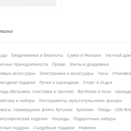
талог
суда
Ежедневники и блокноты
Сумки и Рюкзаки
Уютный дом
исные принадлежности
Промо
Зонты и дождевики
ловые аксессуары
Электроника и аксессуары
Часы
Упаковк
вогодние подарки
Ручки и карандаши
Спорт и отдых
жда (Ветровки, толстовки и прочее)
Футболки и поло
Шильд
сметика и наборы
Инструменты, мультитулы,ножи, фонари
мосы, термокружки, фляги, бутылки
Брелоки
Пледы
USB Фл
лиграфические изделия
Награды
Подарочные наборы
итные подарки
Cъедобные подарки
Новинки