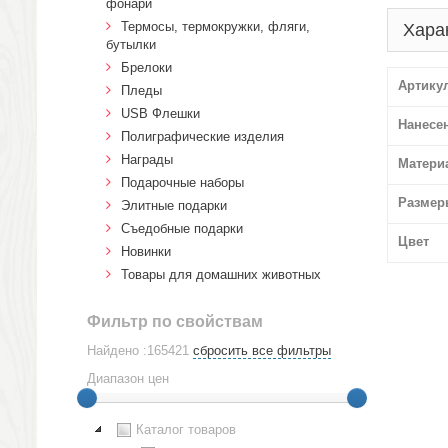
фонари
Термосы, термокружки, фляги,
Хара
бутылки
Брелоки
Артику
Пледы
USB Флешки
Нанесе
Полиграфические изделия
Награды
Матери
Подарочные наборы
Размер
Элитные подарки
Cъедобные подарки
Цвет
Новинки
Товары для домашних животных
Фильтр по свойствам
Найдено :165421
сбросить все фильтры
Диапазон цен
Каталог товаров