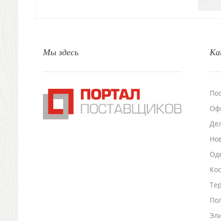
Свечи и подсвечники
Садовый инвентарь
Домашний текстиль
Офисные принадлежности
Мы здесь
Ка
Настольные аксессуары
Настольные календари
Подставки для визиток записок телефонов
Канцтовары
По
Промо
Оф
Антистрессы
Светоотражатели
Де
Зажигалки
Но
Зеркала и косметички
Оде
Открывашки
Промо-мелочи
Ко
Зонты и дождевики
Тер
Зонты-трости
По
Складные зонты
Эл
Дождевики