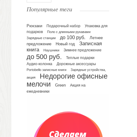
Ежедневники полудатированные
Популярные теги
Датированные ежедневники
Ежедневники недатированные
Рюкзаки
Подарочный набор
Упаковка для
Планинги и телефонные книжки
подарков
Поло с длинными рукавами
Планинги датированные
до 100 руб.
Летнее
Зарядные станции
Планинги недатированные
Записная
предложение
Новый год
Телефонные книжки
книга
Зимнее предложение
Наушники
до 500 руб.
Еженедельники
Теплые подарки
Органайзер на ежедневник
Аудио-колонка
Дорожные аксессуары
Portobello записные книги
Зарядные устройства,
Сумки и Рюкзаки
Недорогие офисные
Сумки для планшетов и ноутбуков
акция
мелочи
Рюкзаки
Green
Акция на
ежедневники
Конференц-сумки
Чемоданы
Сумки для покупок промо
Несессеры и косметички
Сумки спортивные
Сумки дорожные
Портфели