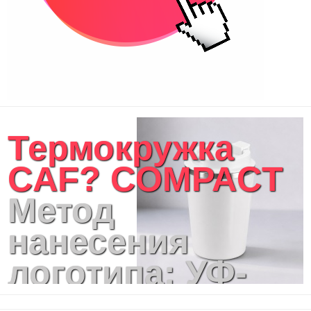
Термокружка
CAF? COMPACT
Метод
нанесения
логотипа: УФ-
печать,