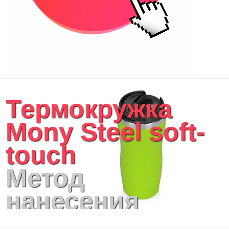
Термокружка
Mony Steel soft-
touch
Метод
нанесения
логотипа: УФ-