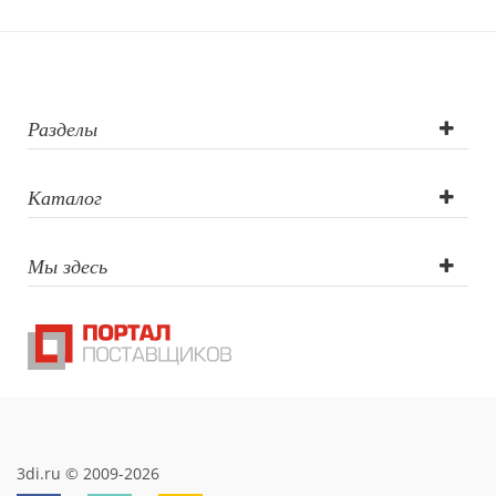
печать,
Гравировка
круговая (CO2
Разделы
лазер),
Каталог
Гравировка
Мы здесь
(CO2 лазер),
Гравировка XL
(СО2)
3di.ru © 2009-2026