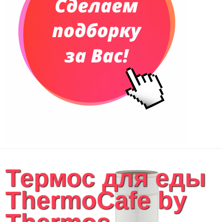
Термос для еды
ThermoCafe by