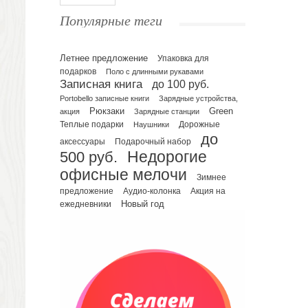
Ежедневники полудатированные
Популярные теги
Датированные ежедневники
Ежедневники недатированные
Летнее предложение
Упаковка для
Планинги и телефонные книжки
подарков
Поло с длинными рукавами
Планинги датированные
Записная книга
до 100 руб.
Планинги недатированные
Portobello записные книги
Зарядные устройства,
Телефонные книжки
Рюкзаки
Green
акция
Зарядные станции
Еженедельники
Теплые подарки
Наушники
Дорожные
до
Органайзер на ежедневник
Подарочный набор
аксессуары
500 руб.
Недорогие
Сумки и Рюкзаки
офисные мелочи
Сумки для планшетов и ноутбуков
Зимнее
Рюкзаки
предложение
Аудио-колонка
Акция на
Новый год
ежедневники
Конференц-сумки
Чемоданы
Сумки для покупок промо
Несессеры и косметички
Сумки спортивные
Сумки дорожные
Портфели