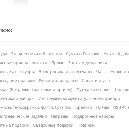
талог
суда
Ежедневники и блокноты
Сумки и Рюкзаки
Уютный дом
исные принадлежности
Промо
Зонты и дождевики
ловые аксессуары
Электроника и аксессуары
Часы
Упаковк
вогодние подарки
Ручки и карандаши
Спорт и отдых
жда (Ветровки, толстовки и прочее)
Футболки и поло
Шильд
сметика и наборы
Инструменты, мультитулы,ножи, фонари
мосы, термокружки, фляги, бутылки
Брелоки
Пледы
USB Фл
лиграфические изделия
Награды
Подарочные наборы
итные подарки
Cъедобные подарки
Новинки