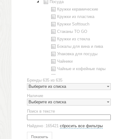
Посуда
Кружки керамические
Кружки из пластика
Кружки Softtouch
Стаканы TO GO
Кружки из стекла
Бокалы для вина и пива
Упаковка для посуды
Чайники
Чайные и кофейные пары
Металлическая посуда
Бренды
635 из 635
Наборы посуды
Выберите из списка
Предметы сервировки
Наличие
Стаканы
Выберите из списка
Эко кружки
Поиск в тексте
ЕВРОПОСУДА
Аксессуары
Найдено :165421
сбросить все фильтры
Ежедневники и блокноты
Блокноты
Показать