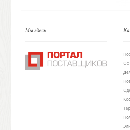
Свечи и подсвечники
Садовый инвентарь
Домашний текстиль
Офисные принадлежности
Мы здесь
Ка
Настольные аксессуары
Настольные календари
Подставки для визиток записок телефонов
Канцтовары
По
Промо
Оф
Антистрессы
Светоотражатели
Де
Зажигалки
Но
Зеркала и косметички
Оде
Открывашки
Ко
Промо-мелочи
Зонты и дождевики
Тер
Зонты-трости
По
Складные зонты
Эл
Дождевики