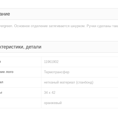
ание
ergreen. Основное отделение затягивается шнурком. Ручки сделаны таки
ктеристики, детали
л
11961902
ние лого
Термотрансфер
ал
нетканый материал (спанбонд)
ы
34 х 42
оранжевый