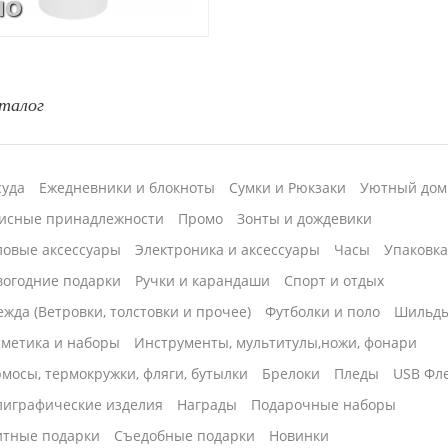
по
талог
суда
Ежедневники и блокноты
Сумки и Рюкзаки
Уютный дом
исные принадлежности
Промо
Зонты и дождевики
ловые аксессуары
Электроника и аксессуары
Часы
Упаковк
вогодние подарки
Ручки и карандаши
Спорт и отдых
жда (Ветровки, толстовки и прочее)
Футболки и поло
Шильд
сметика и наборы
Инструменты, мультитулы,ножи, фонари
мосы, термокружки, фляги, бутылки
Брелоки
Пледы
USB Фл
лиграфические изделия
Награды
Подарочные наборы
итные подарки
Cъедобные подарки
Новинки