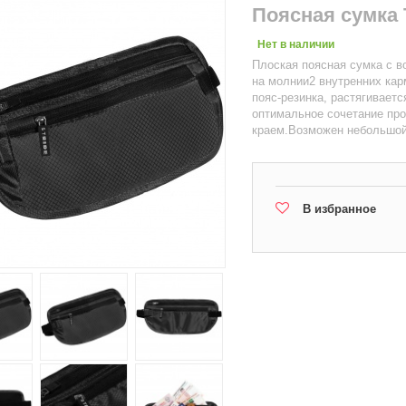
Поясная сумка 
Нет в наличии
Плоская поясная сумка с 
на молнии2 внутренних ка
пояс-резинка, растягивает
оптимальное сочетание про
краем.Возможен небольшой 
В избранное