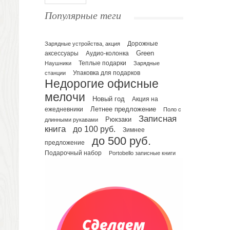
Ежедневники полудатированные
Популярные теги
Датированные ежедневники
Ежедневники недатированные
Планинги и телефонные книжки
Зарядные устройства, акция
Дорожные
Green
аксессуары
Аудио-колонка
Планинги датированные
Наушники
Теплые подарки
Зарядные
Планинги недатированные
Упаковка для подарков
станции
Телефонные книжки
Недорогие офисные
Еженедельники
мелочи
Новый год
Акция на
Органайзер на ежедневник
Летнее предложение
ежедневники
Поло с
Записная
Сумки и Рюкзаки
Рюкзаки
длинными рукавами
книга
до 100 руб.
Зимнее
Сумки для планшетов и ноутбуков
до 500 руб.
Рюкзаки
предложение
Подарочный набор
Portobello записные книги
Конференц-сумки
Чемоданы
Сумки для покупок промо
Несессеры и косметички
Сумки спортивные
Сумки дорожные
Портфели