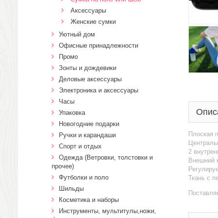
Аксессуары
Женские сумки
Уютный дом
Офисные принадлежности
Промо
Зонты и дождевики
Деловые аксессуары
Электроника и аксессуары
Часы
Опис
Упаковка
Новогодние подарки
Плоская п
Ручки и карандаши
Централь
Спорт и отдых
2 внутрен
Одежда (Ветровки, толстовки и
Внешний 
прочее)
Регулируе
Футболки и поло
Ткань с п
Шильды
Поставляе
Косметика и наборы
Инструменты, мультитулы,ножи,