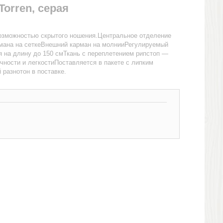
Torren, серая
возможностью скрытого ношения.Центральное отделение
рмана на сеткеВнешний карман на молнииРегулируемый
ся на длину до 150 смТкань с переплетением рипстоп —
чности и легкостиПоставляется в пакете с липким
разнотон в поставке.