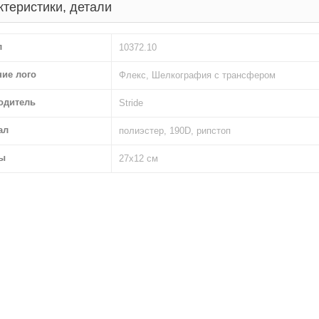
ктеристики, детали
л
10372.10
ние лого
Флекс, Шелкография с трансфером
одитель
Stride
ал
полиэстер, 190D, рипстоп
ы
27х12 см