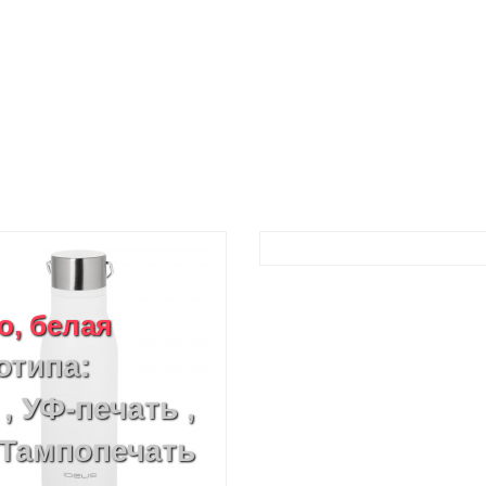
o, белая
отипа:
, УФ-печать ,
 Тампопечать