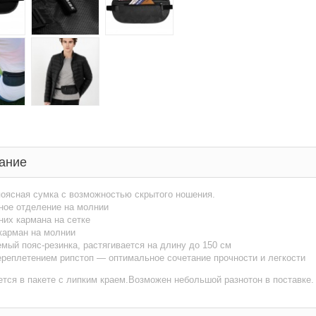
ание
оясная сумка с возможностью скрытого ношения.
ное отделение на молнии
них кармана на сетке
карман на молнии
мый пояс-резинка, растягивается на длину до 150 см
ереплетением рипстоп — оптимальное сочетание прочности и легкости
тся в пакете с липким краем.Возможен небольшой разнотон в поставке.