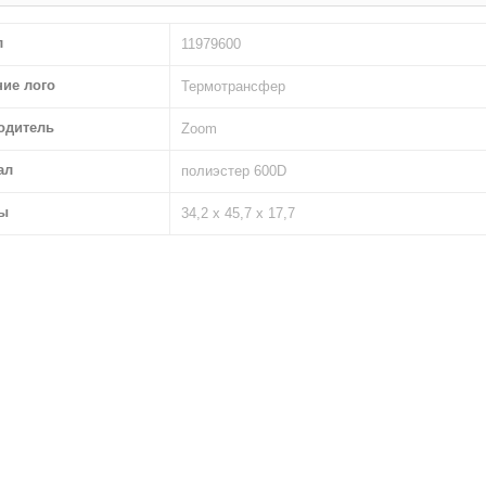
л
11979600
ние лого
Термотрансфер
одитель
Zoom
ал
полиэстер 600D
ы
34,2 х 45,7 х 17,7