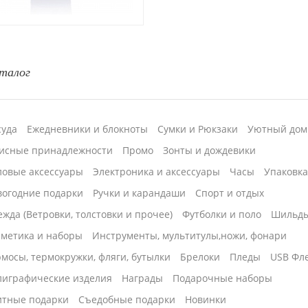
талог
суда
Ежедневники и блокноты
Сумки и Рюкзаки
Уютный дом
исные принадлежности
Промо
Зонты и дождевики
ловые аксессуары
Электроника и аксессуары
Часы
Упаковк
вогодние подарки
Ручки и карандаши
Спорт и отдых
жда (Ветровки, толстовки и прочее)
Футболки и поло
Шильд
сметика и наборы
Инструменты, мультитулы,ножи, фонари
мосы, термокружки, фляги, бутылки
Брелоки
Пледы
USB Фл
лиграфические изделия
Награды
Подарочные наборы
итные подарки
Cъедобные подарки
Новинки