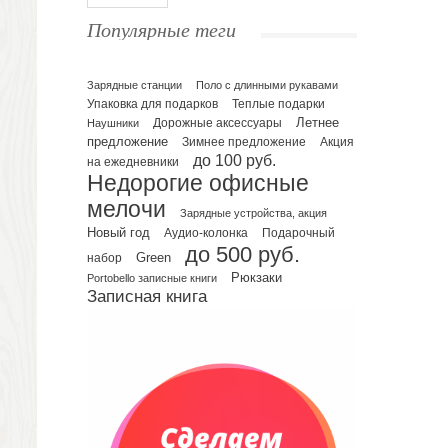
Ежедневники полудатированные
Популярные теги
Датированные ежедневники
Ежедневники недатированные
Планинги и телефонные книжки
Зарядные станции
Поло с длинными рукавами
Упаковка для подарков
Теплые подарки
Планинги датированные
Летнее
Наушники
Дорожные аксессуары
Планинги недатированные
предложение
Зимнее предложение
Акция
Телефонные книжки
до 100 руб.
на ежедневники
Недорогие офисные
Еженедельники
мелочи
Органайзер на ежедневник
Зарядные устройства, акция
Сумки и Рюкзаки
Новый год
Подарочный
Аудио-колонка
до 500 руб.
Сумки для планшетов и ноутбуков
Green
набор
Рюкзаки
Рюкзаки
Portobello записные книги
Записная книга
Конференц-сумки
Чемоданы
Сумки для покупок промо
Несессеры и косметички
Сумки спортивные
Сумки дорожные
Портфели