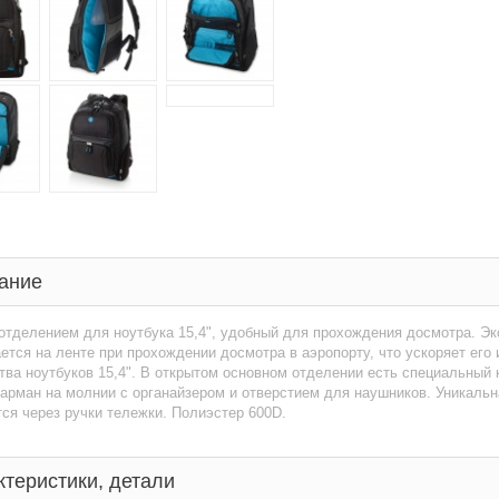
ание
отделением для ноутбука 15,4", удобный для прохождения досмотра. Эк
ется на ленте при прохождении досмотра в аэропорту, что ускоряет его
ва ноутбуков 15,4". В открытом основном отделении есть специальный 
арман на молнии с органайзером и отверстием для наушников. Уникальна
ся через ручки тележки. Полиэстер 600D.
ктеристики, детали