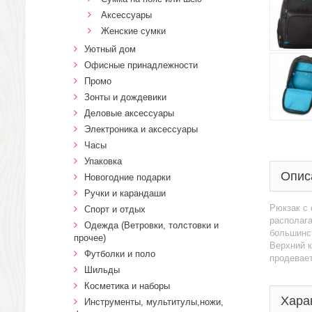
Аксессуары
Женские сумки
Уютный дом
Офисные принадлежности
Промо
Зонты и дождевики
Деловые аксессуары
Электроника и аксессуары
Часы
Упаковка
Опис
Новогодние подарки
Ручки и карандаши
Рюкзак с 
Спорт и отдых
располага
Одежда (Ветровки, толстовки и
большинст
прочее)
Верхний к
Футболки и поло
продевает
Шильды
Косметика и наборы
Хара
Инструменты, мультитулы,ножи,