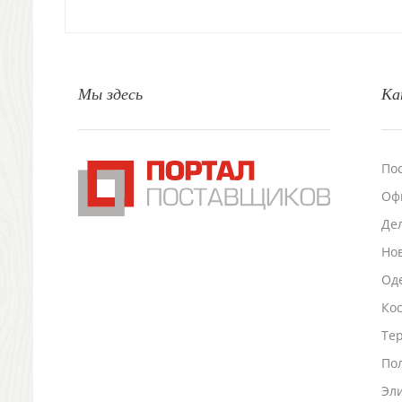
Свечи и подсвечники
Садовый инвентарь
Домашний текстиль
Офисные принадлежности
Мы здесь
Ка
Настольные аксессуары
Настольные календари
Подставки для визиток записок телефонов
Канцтовары
По
Промо
Оф
Антистрессы
Светоотражатели
Де
Зажигалки
Но
Зеркала и косметички
Оде
Открывашки
Ко
Промо-мелочи
Зонты и дождевики
Тер
Зонты-трости
По
Складные зонты
Эл
Дождевики