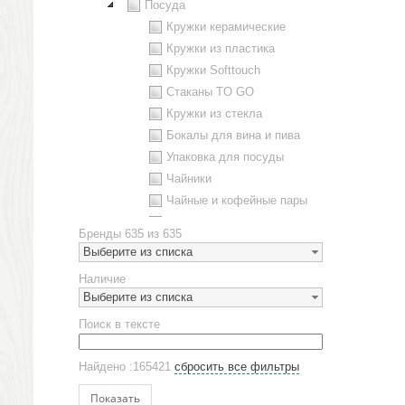
Посуда
Кружки керамические
Кружки из пластика
Кружки Softtouch
Стаканы TO GO
Кружки из стекла
Бокалы для вина и пива
Упаковка для посуды
Чайники
Чайные и кофейные пары
Металлическая посуда
Бренды
635 из 635
Наборы посуды
Выберите из списка
Предметы сервировки
Наличие
Стаканы
Выберите из списка
Эко кружки
Поиск в тексте
ЕВРОПОСУДА
Аксессуары
Найдено :165421
сбросить все фильтры
Ежедневники и блокноты
Блокноты
Показать