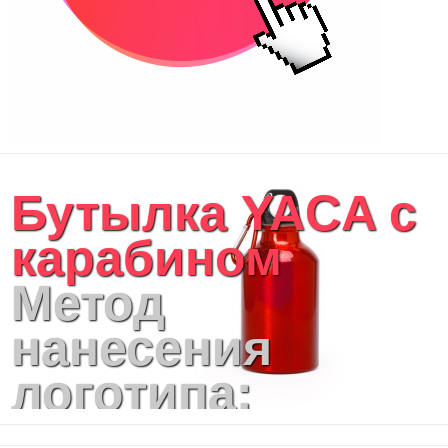
Бутылка YACA с
карабином
Метод
нанесения
логотипа:
Тампопечать,