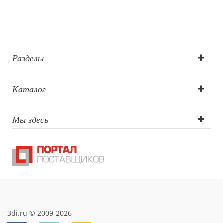
Трафаретная
печать круговая,
Гравировка
Разделы
(CO2 лазер),
Каталог
Гравировка
Мы здесь
круговая (CO2
лазер)
3di.ru © 2009-2026