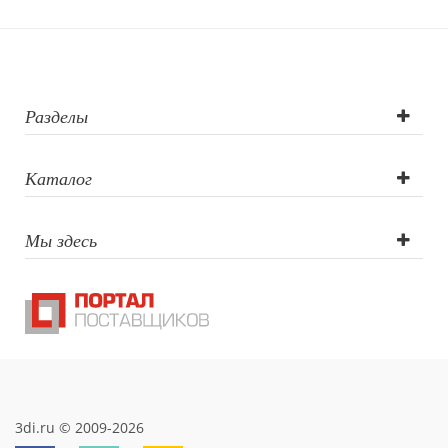
Тампопечать,
УФ-печать,
Трафаретная
Разделы
печать круговая,
Каталог
Гравировка
Мы здесь
(CO2 лазер)
3di.ru © 2009-2026