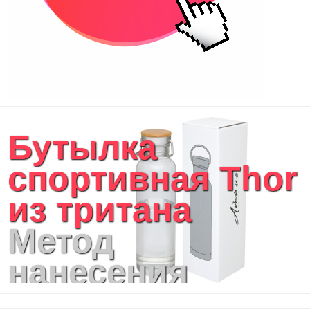
Бутылка
спортивная Thor
из тритана
Метод
нанесения
логотипа: