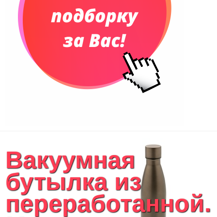
Вакуумная
бутылка из
переработанной..