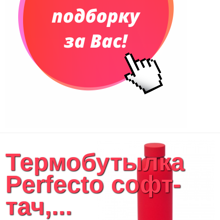
Термобутылка
Perfecto софт-
тач,...