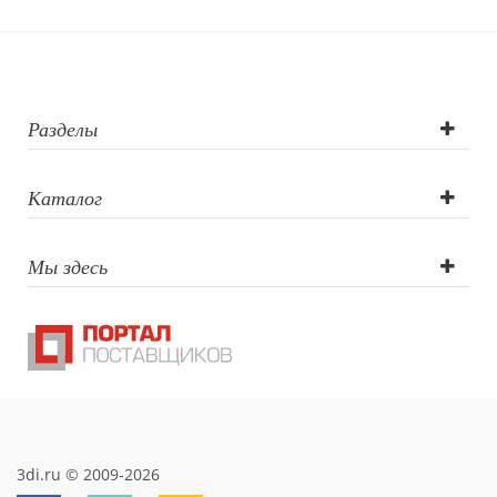
Гравировка
(CO2 лазер), УФ
DTF печать,
Разделы
Трафаретная
Каталог
печать круговая,
Мы здесь
Тампопечать,
Гравировка
круговая (CO2
лазер)
3di.ru © 2009-2026