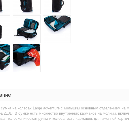
ание
сумка на колесах Large adventure с большим основным отделением на м
а 210D. В сумке есть множество внутренних карманов на молнии, включ
ая телескопическая ручка и колеса, есть кармашек для именной карто