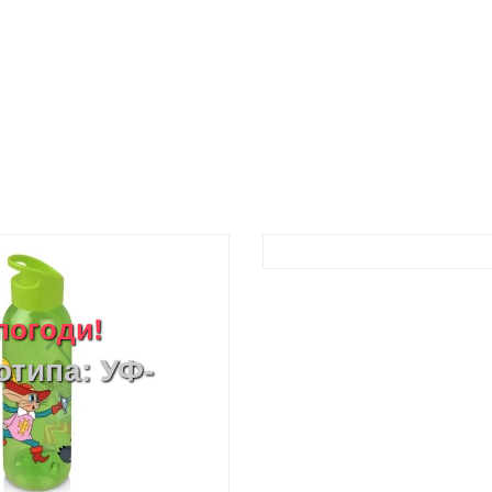
погоди!
отипа: УФ-