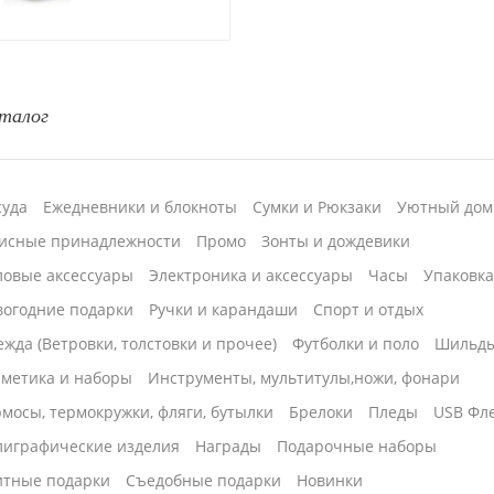
талог
суда
Ежедневники и блокноты
Сумки и Рюкзаки
Уютный дом
исные принадлежности
Промо
Зонты и дождевики
ловые аксессуары
Электроника и аксессуары
Часы
Упаковк
вогодние подарки
Ручки и карандаши
Спорт и отдых
жда (Ветровки, толстовки и прочее)
Футболки и поло
Шильд
сметика и наборы
Инструменты, мультитулы,ножи, фонари
мосы, термокружки, фляги, бутылки
Брелоки
Пледы
USB Фл
лиграфические изделия
Награды
Подарочные наборы
итные подарки
Cъедобные подарки
Новинки