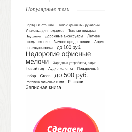
Ежедневники полудатированные
Популярные теги
Датированные ежедневники
Ежедневники недатированные
Планинги и телефонные книжки
Зарядные станции
Поло с длинными рукавами
Упаковка для подарков
Теплые подарки
Планинги датированные
Летнее
Наушники
Дорожные аксессуары
Планинги недатированные
предложение
Зимнее предложение
Акция
Телефонные книжки
до 100 руб.
на ежедневники
Недорогие офисные
Еженедельники
мелочи
Органайзер на ежедневник
Зарядные устройства, акция
Сумки и Рюкзаки
Новый год
Подарочный
Аудио-колонка
до 500 руб.
Сумки для планшетов и ноутбуков
Green
набор
Рюкзаки
Рюкзаки
Portobello записные книги
Записная книга
Конференц-сумки
Чемоданы
Сумки для покупок промо
Несессеры и косметички
Сумки спортивные
Сумки дорожные
Портфели