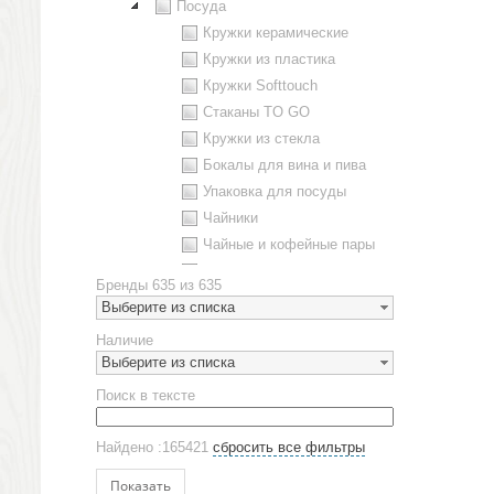
Посуда
Кружки керамические
Кружки из пластика
Кружки Softtouch
Стаканы TO GO
Кружки из стекла
Бокалы для вина и пива
Упаковка для посуды
Чайники
Чайные и кофейные пары
Металлическая посуда
Бренды
635 из 635
Наборы посуды
Выберите из списка
Предметы сервировки
Наличие
Стаканы
Выберите из списка
Эко кружки
Поиск в тексте
ЕВРОПОСУДА
Аксессуары
Найдено :165421
сбросить все фильтры
Ежедневники и блокноты
Блокноты
Показать