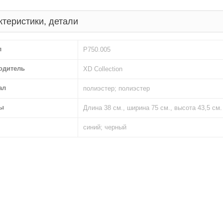
ктеристики, детали
л
P750.005
одитель
XD Collection
ал
полиэстер; полиэстер
ы
Длина 38 см., ширина 75 см., высота 43,5 см.
синий; черный