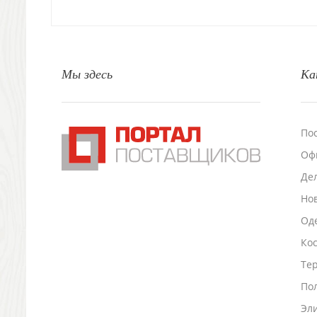
Свечи и подсвечники
Садовый инвентарь
Домашний текстиль
Офисные принадлежности
Мы здесь
Ка
Настольные аксессуары
Настольные календари
Подставки для визиток записок телефонов
Канцтовары
По
Промо
Оф
Антистрессы
Светоотражатели
Де
Зажигалки
Но
Зеркала и косметички
Оде
Открывашки
Ко
Промо-мелочи
Зонты и дождевики
Тер
Зонты-трости
По
Складные зонты
Эл
Дождевики