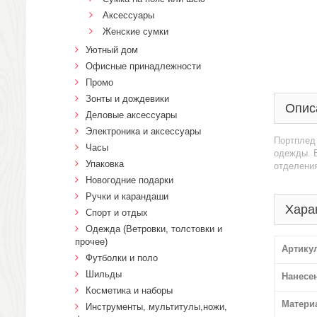
Аксессуары
Женские сумки
Уютный дом
Офисные принадлежности
Промо
Зонты и дождевики
Опис
Деловые аксессуары
Электроника и аксессуары
Портплед
Часы
одежды. Б
Упаковка
отделени
Новогодние подарки
Ручки и карандаши
Хара
Спорт и отдых
Одежда (Ветровки, толстовки и
прочее)
Артику
Футболки и поло
Шильды
Нанесе
Косметика и наборы
Матери
Инструменты, мультитулы,ножи,