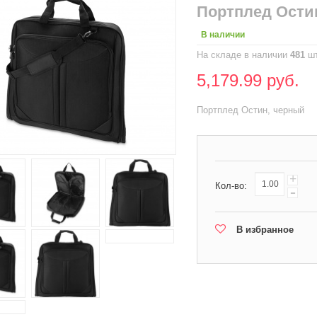
Портплед Ости
В наличии
На складе в наличии
481
шт
5,179.99 руб.
Портплед Остин, черный
+
Кол-во:
-
В избранное