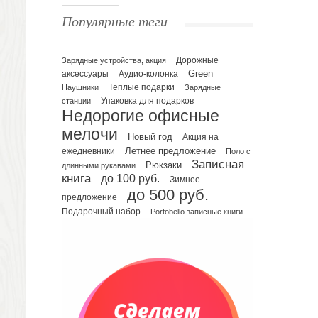
Ежедневники полудатированные
Популярные теги
Датированные ежедневники
Ежедневники недатированные
Планинги и телефонные книжки
Зарядные устройства, акция
Дорожные
Green
аксессуары
Аудио-колонка
Планинги датированные
Наушники
Теплые подарки
Зарядные
Планинги недатированные
Упаковка для подарков
станции
Телефонные книжки
Недорогие офисные
Еженедельники
мелочи
Новый год
Акция на
Органайзер на ежедневник
Летнее предложение
ежедневники
Поло с
Записная
Сумки и Рюкзаки
Рюкзаки
длинными рукавами
книга
до 100 руб.
Зимнее
Сумки для планшетов и ноутбуков
до 500 руб.
Рюкзаки
предложение
Подарочный набор
Portobello записные книги
Конференц-сумки
Чемоданы
Сумки для покупок промо
Несессеры и косметички
Сумки спортивные
Сумки дорожные
Портфели