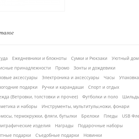
талог
суда
Ежедневники и блокноты
Сумки и Рюкзаки
Уютный дом
исные принадлежности
Промо
Зонты и дождевики
ловые аксессуары
Электроника и аксессуары
Часы
Упаковк
вогодние подарки
Ручки и карандаши
Спорт и отдых
жда (Ветровки, толстовки и прочее)
Футболки и поло
Шильд
сметика и наборы
Инструменты, мультитулы,ножи, фонари
мосы, термокружки, фляги, бутылки
Брелоки
Пледы
USB Фл
лиграфические изделия
Награды
Подарочные наборы
итные подарки
Cъедобные подарки
Новинки