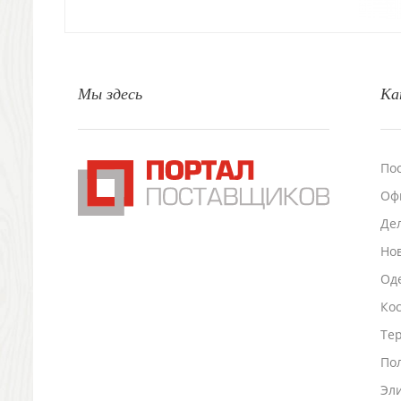
Свечи и подсвечники
Садовый инвентарь
Домашний текстиль
Офисные принадлежности
Мы здесь
Ка
Настольные аксессуары
Настольные календари
Подставки для визиток записок телефонов
Канцтовары
По
Промо
Оф
Антистрессы
Светоотражатели
Де
Зажигалки
Но
Зеркала и косметички
Оде
Открывашки
Ко
Промо-мелочи
Зонты и дождевики
Тер
Зонты-трости
По
Складные зонты
Эл
Дождевики