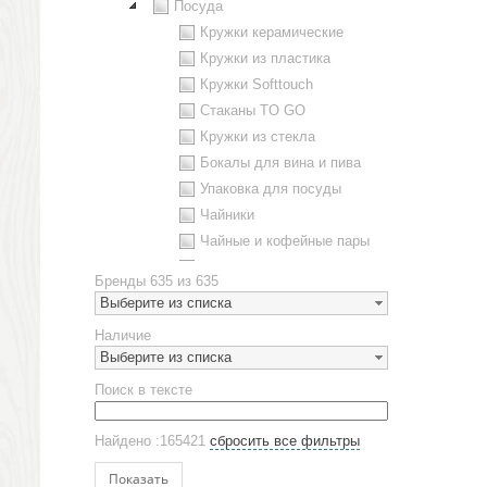
Посуда
Кружки керамические
Кружки из пластика
Кружки Softtouch
Стаканы TO GO
Кружки из стекла
Бокалы для вина и пива
Упаковка для посуды
Чайники
Чайные и кофейные пары
Металлическая посуда
Бренды
635 из 635
Наборы посуды
Выберите из списка
Предметы сервировки
Наличие
Стаканы
Выберите из списка
Эко кружки
Поиск в тексте
ЕВРОПОСУДА
Аксессуары
Найдено :165421
сбросить все фильтры
Ежедневники и блокноты
Блокноты
Показать