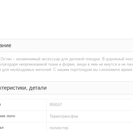
ание
 Остин – незаменимый аксессуар для деловой поездки. В дорожный чех
лагодаря непромокаемой ткани и форме, вещи в нем не мнутся и не пач
я для необходимых мелочей. С нашим портпледом вы сэкономите время и
ктеристики, детали
л
959167
ние лого
Термотрансфер
ал
полиэстер