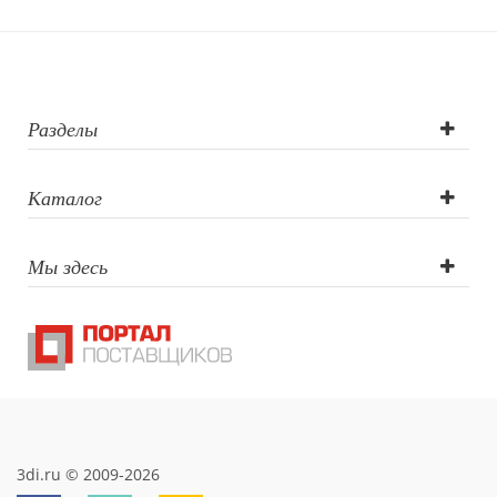
логотипа:
Гравировка
(CO2 лазер),
Разделы
Гравировка
Каталог
круговая (CO2
Мы здесь
лазер), УФ DTF
печать,
Тампопечать,
УФ-печать,
Трафаретная
3di.ru © 2009-2026