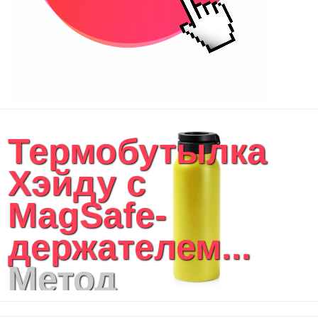
Термобутылка
Хэйду с
MagSafe-
держателем...
Метод
нанесения