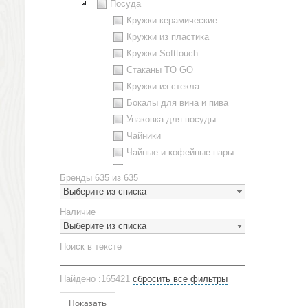
Посуда
Кружки керамические
Кружки из пластика
Кружки Softtouch
Стаканы TO GO
Кружки из стекла
Бокалы для вина и пива
Упаковка для посуды
Чайники
Чайные и кофейные пары
Металлическая посуда
Бренды
635 из 635
Наборы посуды
Выберите из списка
Предметы сервировки
Наличие
Стаканы
Выберите из списка
Эко кружки
Поиск в тексте
ЕВРОПОСУДА
Аксессуары
Найдено :165421
сбросить все фильтры
Ежедневники и блокноты
Блокноты
Показать