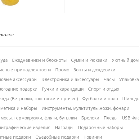
талог
суда
Ежедневники и блокноты
Сумки и Рюкзаки
Уютный дом
исные принадлежности
Промо
Зонты и дождевики
ловые аксессуары
Электроника и аксессуары
Часы
Упаковк
вогодние подарки
Ручки и карандаши
Спорт и отдых
жда (Ветровки, толстовки и прочее)
Футболки и поло
Шильд
сметика и наборы
Инструменты, мультитулы,ножи, фонари
мосы, термокружки, фляги, бутылки
Брелоки
Пледы
USB Фл
лиграфические изделия
Награды
Подарочные наборы
итные подарки
Cъедобные подарки
Новинки