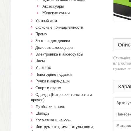
Аксессуары
Женские сумки
Уютный дом
Офисные принадлежности
Промо
Зонты и дождевики
Опис
Деловые аксессуары
Электроника и аксессуары
Стильная 
Часы
влагостой
Упаковка
нужных ме
Новогодние подарки
Ручки и карандаши
Хара
Спорт и отдых
Одежда (Ветровки, толстовки и
прочее)
Артику
Футболки и поло
Шильды
Нанесе
Косметика и наборы
Матери
Инструменты, мультитулы,ножи,