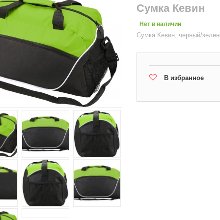
Сумка Кевин
Нет в наличии
Сумка Кевин, черный/зелен
В избранное