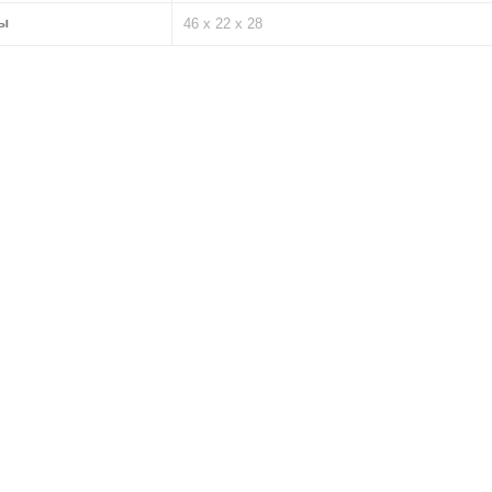
ы
46 х 22 х 28