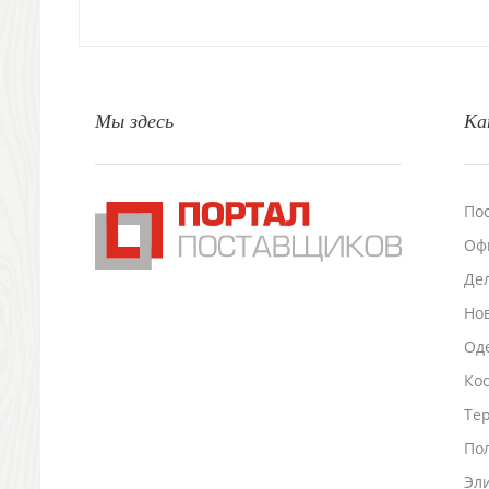
Свечи и подсвечники
Садовый инвентарь
Домашний текстиль
Офисные принадлежности
Настольные аксессуары
Мы здесь
Ка
Настольные календари
Подставки для визиток записок телефонов
Канцтовары
По
Промо
Антистрессы
Оф
Светоотражатели
Де
Зажигалки
Но
Зеркала и косметички
Оде
Открывашки
Промо-мелочи
Ко
Зонты и дождевики
Тер
Зонты-трости
По
Складные зонты
Дождевики
Эл