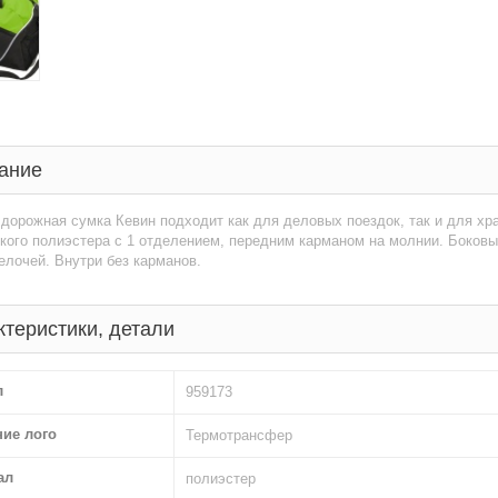
ание
дорожная сумка Кевин подходит как для деловых поездок, так и для хр
кого полиэстера с 1 отделением, передним карманом на молнии. Боков
лочей. Внутри без карманов.
ктеристики, детали
л
959173
ние лого
Термотрансфер
ал
полиэстер