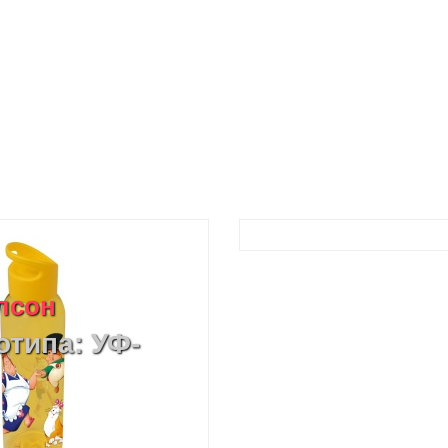
лсон
отипа: УФ-