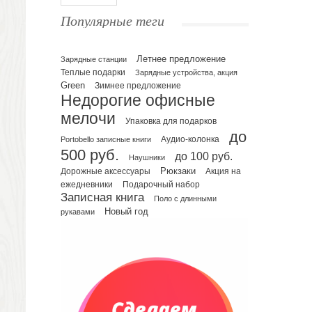
Ежедневники полудатированные
Популярные теги
Датированные ежедневники
Ежедневники недатированные
Летнее предложение
Планинги и телефонные книжки
Зарядные станции
Теплые подарки
Зарядные устройства, акция
Планинги датированные
Green
Зимнее предложение
Планинги недатированные
Недорогие офисные
Телефонные книжки
мелочи
Упаковка для подарков
Еженедельники
до
Portobello записные книги
Аудио-колонка
Органайзер на ежедневник
500 руб.
до 100 руб.
Наушники
Сумки и Рюкзаки
Рюкзаки
Дорожные аксессуары
Акция на
Сумки для планшетов и ноутбуков
Подарочный набор
ежедневники
Рюкзаки
Записная книга
Поло с длинными
Конференц-сумки
Новый год
рукавами
Чемоданы
Сумки для покупок промо
Несессеры и косметички
Сумки спортивные
Сумки дорожные
Портфели