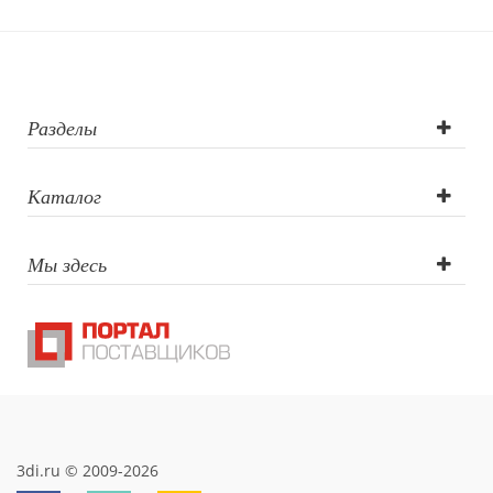
печать круговая,
УФ DTF печать,
Тампопечать, УФ
Разделы
печать,
Каталог
Гравировка
Мы здесь
(оптоволоконны
лазер)
3di.ru © 2009-2026