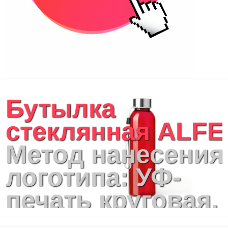
Бутылка
стеклянная ALFE
Метод нанесения
логотипа: УФ-
печать круговая,
Трафаретная