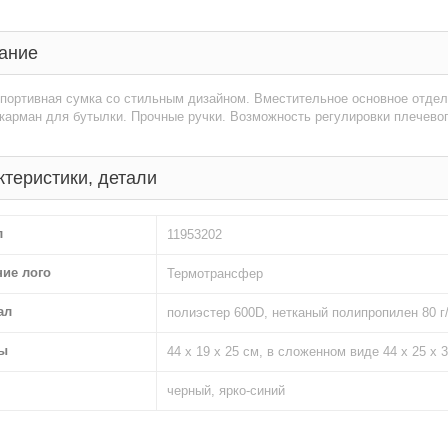
ание
портивная сумка со стильным дизайном. Вместительное основное отдел
карман для бутылки. Прочные ручки. Возможность регулировки плечевог
ктеристики, детали
л
11953202
ние лого
Термотрансфер
ал
полиэстер 600D, нетканый полипропилен 80 г
ы
44 х 19 х 25 см, в сложенном виде 44 х 25 х 3
черный, ярко-синий