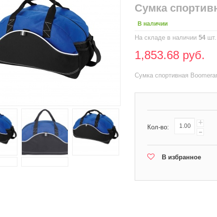
Сумка спортив
В наличии
На складе в наличии
54
шт.
1,853.68 руб.
Сумка спортивная Boomeran
+
Кол-во:
-
В избранное