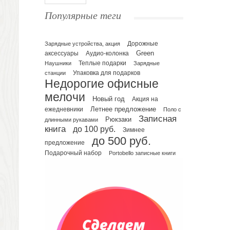
Ежедневники полудатированные
Популярные теги
Датированные ежедневники
Ежедневники недатированные
Планинги и телефонные книжки
Зарядные устройства, акция
Дорожные
Green
аксессуары
Аудио-колонка
Планинги датированные
Наушники
Теплые подарки
Зарядные
Планинги недатированные
Упаковка для подарков
станции
Телефонные книжки
Недорогие офисные
Еженедельники
мелочи
Новый год
Акция на
Органайзер на ежедневник
Летнее предложение
ежедневники
Поло с
Записная
Сумки и Рюкзаки
Рюкзаки
длинными рукавами
книга
до 100 руб.
Зимнее
Сумки для планшетов и ноутбуков
до 500 руб.
Рюкзаки
предложение
Подарочный набор
Portobello записные книги
Конференц-сумки
Чемоданы
Сумки для покупок промо
Несессеры и косметички
Сумки спортивные
Сумки дорожные
Портфели