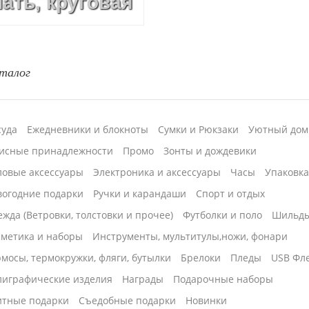
ать, круговая
говая УФ-
талог
суда
Ежедневники и блокноты
Сумки и Рюкзаки
Уютный дом
исные принадлежности
Промо
Зонты и дождевики
ловые аксессуары
Электроника и аксессуары
Часы
Упаковк
вогодние подарки
Ручки и карандаши
Спорт и отдых
жда (Ветровки, толстовки и прочее)
Футболки и поло
Шильд
сметика и наборы
Инструменты, мультитулы,ножи, фонари
мосы, термокружки, фляги, бутылки
Брелоки
Пледы
USB Фл
лиграфические изделия
Награды
Подарочные наборы
итные подарки
Cъедобные подарки
Новинки