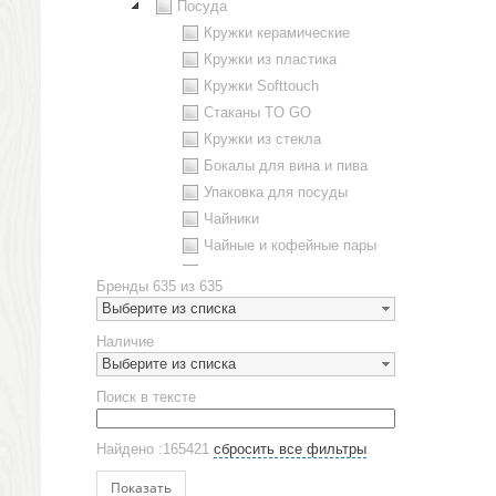
Посуда
Кружки керамические
Кружки из пластика
Кружки Softtouch
Стаканы TO GO
Кружки из стекла
Бокалы для вина и пива
Упаковка для посуды
Чайники
Чайные и кофейные пары
Металлическая посуда
Бренды
635 из 635
Наборы посуды
Выберите из списка
Предметы сервировки
Наличие
Стаканы
Выберите из списка
Эко кружки
Поиск в тексте
ЕВРОПОСУДА
Аксессуары
Найдено :165421
сбросить все фильтры
Ежедневники и блокноты
Блокноты
Показать