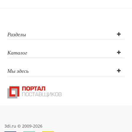
Лазерная
гравировка , УФ-
печать ,
Разделы
Круговая УФ
Каталог
печать ,
Мы здесь
Тампопечать (1
цвет),
Гравировка по
окружности
3di.ru © 2009-2026