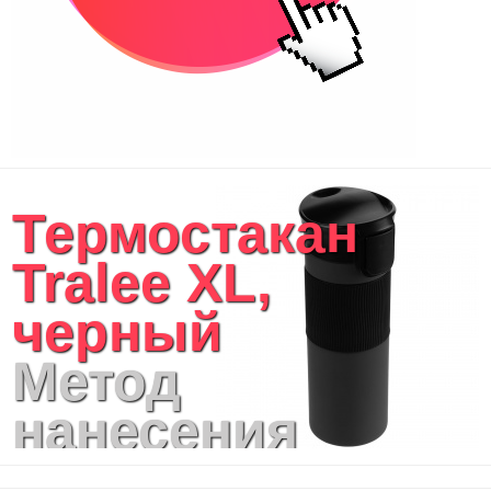
Термостакан
Tralee XL,
черный
Метод
нанесения
логотипа: