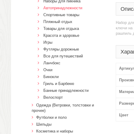
Наборы для пикника
Автопринадлежности
Опис
Спортивные товары
Пляжный отдых
Набор для
ключи на 
Товары для отдыха
рашпиль 
Красота и здоровье
Игры
Футляры дорожные
Хара
Все для путешествий
Ланчбокс
Артику
Очки
Бинокли
Произв
Гриль и Барбекю
Банные принадлежности
Матери
Велоспорт
Размер
Одежда (Ветровки, толстовки и
прочее)
Цвет
Футболки и поло
Шильды
Косметика и наборы