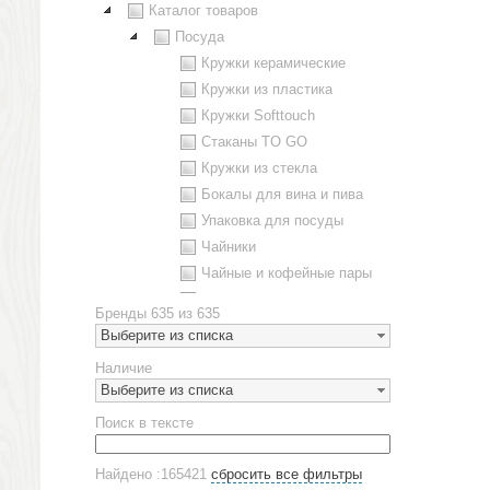
Каталог товаров
Посуда
Кружки керамические
Кружки из пластика
Кружки Softtouch
Стаканы TO GO
Кружки из стекла
Бокалы для вина и пива
Упаковка для посуды
Чайники
Чайные и кофейные пары
Металлическая посуда
Бренды
635 из 635
Наборы посуды
Выберите из списка
Предметы сервировки
Наличие
Стаканы
Выберите из списка
Эко кружки
Поиск в тексте
ЕВРОПОСУДА
Аксессуары
Найдено :165421
сбросить все фильтры
Ежедневники и блокноты