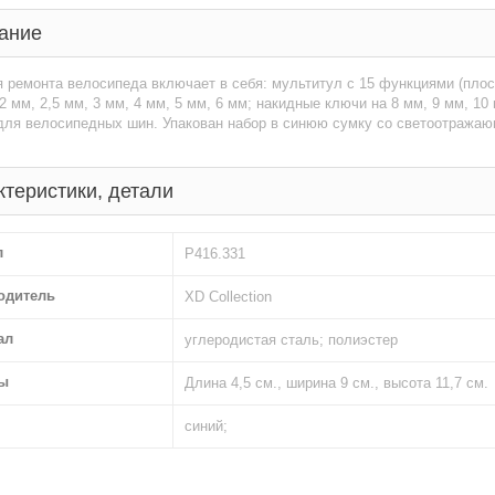
ание
 ремонта велосипеда включает в себя: мультитул с 15 функциями (плоск
2 мм, 2,5 мм, 3 мм, 4 мм, 5 мм, 6 мм; накидные ключи на 8 мм, 9 мм, 10
для велосипедных шин. Упакован набор в синюю сумку со светоотражаю
ктеристики, детали
л
P416.331
одитель
XD Collection
ал
углеродистая сталь; полиэстер
ы
Длина 4,5 см., ширина 9 см., высота 11,7 см.
синий;