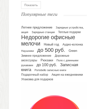
Блокноты
Показать
Ежедневники полудатированные
Популярные теги
Датированные ежедневники
Ежедневники недатированные
Летнее предложение
Планинги и телефонные книжки
Зарядные устройства,
акция
Зарядные станции
Теплые подарки
Планинги датированные
Недорогие офисные
Планинги недатированные
мелочи
Новый год
Аудио-колонка
Телефонные книжки
до 500 руб.
Green
Еженедельники
Наушники
Зимнее предложение
Дорожные
Органайзер на ежедневник
Рюкзаки
аксессуары
Поло с длинными
Сумки и Рюкзаки
до 100 руб.
Записная
рукавами
Сумки для планшетов и ноутбуков
книга
Portobello записные книги
Рюкзаки
Подарочный набор
Акция на ежедневники
Упаковка для подарков
Конференц-сумки
Чемоданы
Сумки для покупок промо
Несессеры и косметички
Сумки спортивные