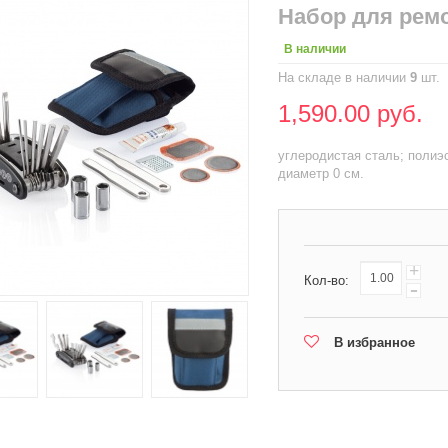
Набор для рем
В наличии
На складе в наличии
9
шт.
1,590.00 руб.
углеродистая сталь; полиэс
диаметр 0 см.
+
Кол-во:
-
В избранное