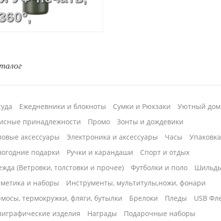
360°,
ия
талог
суда
Ежедневники и блокноты
Сумки и Рюкзаки
Уютный дом
исные принадлежности
Промо
Зонты и дождевики
ловые аксессуары
Электроника и аксессуары
Часы
Упаковк
вогодние подарки
Ручки и карандаши
Спорт и отдых
жда (Ветровки, толстовки и прочее)
Футболки и поло
Шильд
сметика и наборы
Инструменты, мультитулы,ножи, фонари
мосы, термокружки, фляги, бутылки
Брелоки
Пледы
USB Фл
лиграфические изделия
Награды
Подарочные наборы