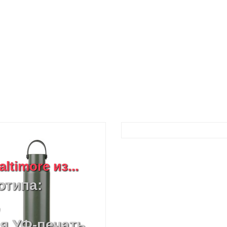
timore из...
отипа:
,
я УФ-печать,