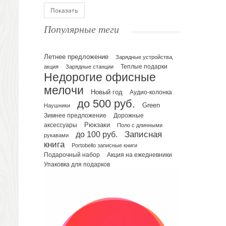
Блокноты
Показать
Ежедневники полудатированные
Популярные теги
Датированные ежедневники
Ежедневники недатированные
Летнее предложение
Планинги и телефонные книжки
Зарядные устройства,
акция
Зарядные станции
Теплые подарки
Планинги датированные
Недорогие офисные
Планинги недатированные
мелочи
Новый год
Аудио-колонка
Телефонные книжки
до 500 руб.
Green
Еженедельники
Наушники
Зимнее предложение
Дорожные
Органайзер на ежедневник
Рюкзаки
аксессуары
Поло с длинными
Сумки и Рюкзаки
до 100 руб.
Записная
рукавами
Сумки для планшетов и ноутбуков
книга
Portobello записные книги
Рюкзаки
Подарочный набор
Акция на ежедневники
Упаковка для подарков
Конференц-сумки
Чемоданы
Сумки для покупок промо
Несессеры и косметички
Сумки спортивные