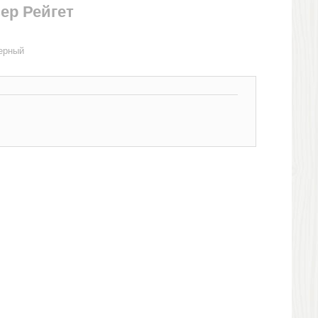
ер Рейгет
черный