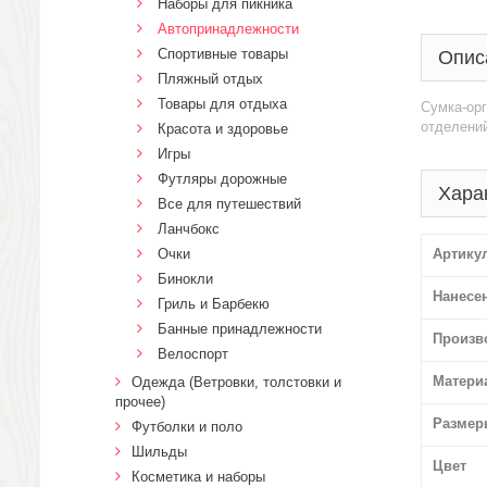
Наборы для пикника
Автопринадлежности
Спортивные товары
Опис
Пляжный отдых
Товары для отдыха
Сумка-орг
отделений
Красота и здоровье
Игры
Футляры дорожные
Хара
Все для путешествий
Ланчбокс
Очки
Артику
Бинокли
Нанесе
Гриль и Барбекю
Банные принадлежности
Произв
Велоспорт
Матери
Одежда (Ветровки, толстовки и
прочее)
Размер
Футболки и поло
Шильды
Цвет
Косметика и наборы