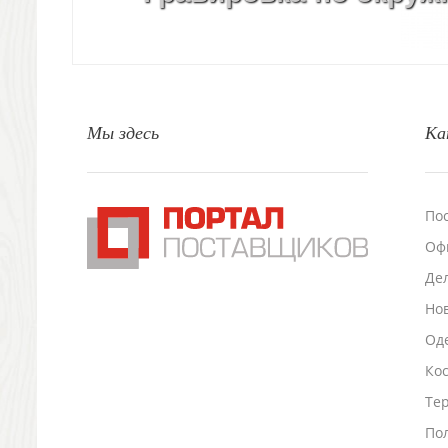
Природа и быт
Свечи и подсвечники
Садовый инвентарь
Домашний текстиль
Офисные принадлежности
Мы здесь
Ка
Настольные аксессуары
Настольные календари
Подставки для визиток записок телефонов
Канцтовары
По
Промо
Оф
Антистрессы
Светоотражатели
Де
Зажигалки
Но
Зеркала и косметички
Оде
Открывашки
Ко
Промо-мелочи
Зонты и дождевики
Тер
Зонты-трости
По
Складные зонты