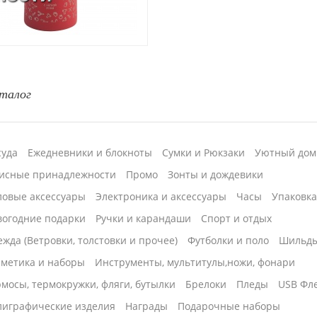
талог
суда
Ежедневники и блокноты
Сумки и Рюкзаки
Уютный дом
исные принадлежности
Промо
Зонты и дождевики
ловые аксессуары
Электроника и аксессуары
Часы
Упаковк
вогодние подарки
Ручки и карандаши
Спорт и отдых
жда (Ветровки, толстовки и прочее)
Футболки и поло
Шильд
сметика и наборы
Инструменты, мультитулы,ножи, фонари
мосы, термокружки, фляги, бутылки
Брелоки
Пледы
USB Фл
лиграфические изделия
Награды
Подарочные наборы