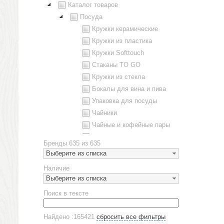
Каталог товаров
Посуда
Кружки керамические
Кружки из пластика
Кружки Softtouch
Стаканы TO GO
Кружки из стекла
Бокалы для вина и пива
Упаковка для посуды
Чайники
Чайные и кофейные пары
Металлическая посуда
Бренды
635 из 635
Наборы посуды
Выберите из списка
Предметы сервировки
Наличие
Стаканы
Выберите из списка
Эко кружки
Поиск в тексте
ЕВРОПОСУДА
Аксессуары
Найдено :165421
сбросить все фильтры
Ежедневники и блокноты