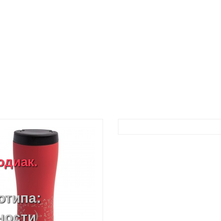
одиак.
отипа:
ности