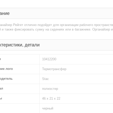
ание
анайзер Рейгет отлично подойдет для организации рабочего пространст
 и также фиксировать сумку на сидениях или в багажнике. Органайзер 
ктеристики, детали
л
10412200
ние лого
Термотрансфер
одитель
Stac
ал
полиэстер
ы
46 х 21 х 22
черный