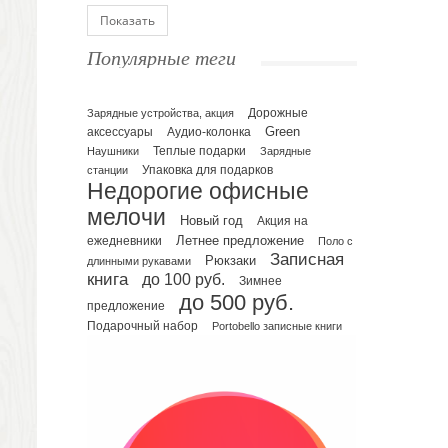
Блокноты
Показать
Ежедневники полудатированные
Популярные теги
Датированные ежедневники
Ежедневники недатированные
Планинги и телефонные книжки
Зарядные устройства, акция
Дорожные
Green
аксессуары
Аудио-колонка
Планинги датированные
Наушники
Теплые подарки
Зарядные
Планинги недатированные
Упаковка для подарков
станции
Телефонные книжки
Недорогие офисные
Еженедельники
мелочи
Новый год
Акция на
Органайзер на ежедневник
Летнее предложение
ежедневники
Поло с
Записная
Сумки и Рюкзаки
Рюкзаки
длинными рукавами
книга
до 100 руб.
Зимнее
Сумки для планшетов и ноутбуков
до 500 руб.
Рюкзаки
предложение
Подарочный набор
Portobello записные книги
Конференц-сумки
Чемоданы
Сумки для покупок промо
Несессеры и косметички
Сумки спортивные