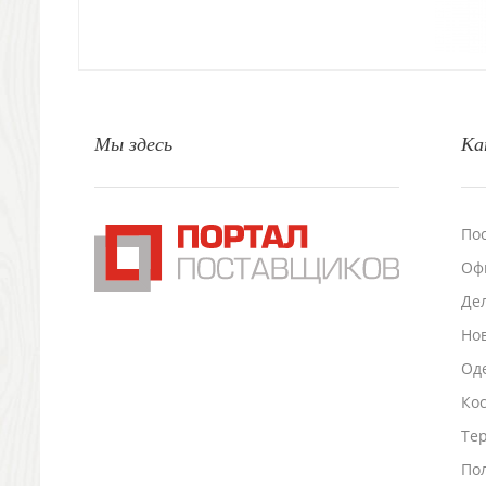
Природа и быт
Свечи и подсвечники
Садовый инвентарь
Домашний текстиль
Офисные принадлежности
Мы здесь
Ка
Настольные аксессуары
Настольные календари
Подставки для визиток записок телефонов
Канцтовары
По
Промо
Оф
Антистрессы
Светоотражатели
Де
Зажигалки
Но
Зеркала и косметички
Оде
Открывашки
Ко
Промо-мелочи
Зонты и дождевики
Тер
Зонты-трости
По
Складные зонты