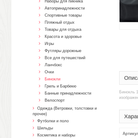
Наборы для пикника
Автопринадлежности
Спортивные товары
Пляжный отдых
Товары для отдыха
Красота и здоровье
Игры
Футляры дорожные
Все для путешествий
Ланчбокс
Очки
Опис
Бинокли
Гриль и Барбекю
Бинокль 
Банные принадлежности
изображен
Велоспорт
Одежда (Ветровки, толстовки и
прочее)
Хара
Футболки и поло
Шильды
Артику
Косметика и наборы