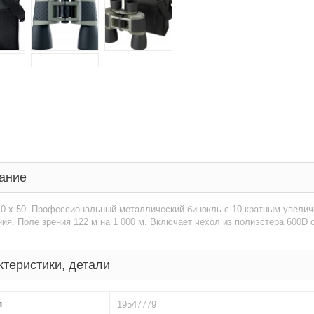
ание
10 x 50. Профессиональный металлический бинокль с 10-кратным увели
ия. Поле зрения 122 м на 1 000 м. Включает чехол из полиэстера 600D
ктеристики, детали
л
19547779