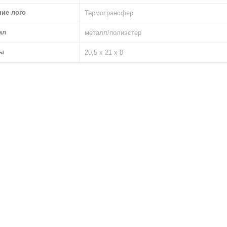
ние лого
Термотрансфер
ал
металл/полиэстер
ы
20,5 х 21 х 8