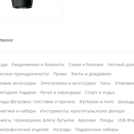
талог
суда
Ежедневники и блокноты
Сумки и Рюкзаки
Уютный дом
исные принадлежности
Промо
Зонты и дождевики
ловые аксессуары
Электроника и аксессуары
Часы
Упаковк
вогодние подарки
Ручки и карандаши
Спорт и отдых
жда (Ветровки, толстовки и прочее)
Футболки и поло
Шильд
сметика и наборы
Инструменты, мультитулы,ножи, фонари
мосы, термокружки, фляги, бутылки
Брелоки
Пледы
USB Фл
лиграфические изделия
Награды
Подарочные наборы