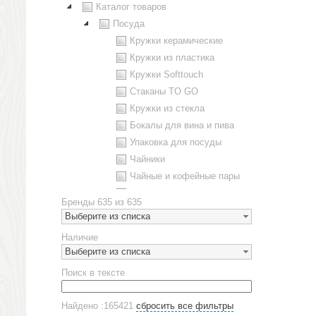
Каталог товаров
Посуда
Кружки керамические
Кружки из пластика
Кружки Softtouch
Стаканы TO GO
Кружки из стекла
Бокалы для вина и пива
Упаковка для посуды
Чайники
Чайные и кофейные пары
Металлическая посуда
Бренды
635 из 635
Наборы посуды
Выберите из списка
Предметы сервировки
Наличие
Стаканы
Выберите из списка
Эко кружки
Поиск в тексте
ЕВРОПОСУДА
Аксессуары
Найдено :165421
сбросить все фильтры
Ежедневники и блокноты