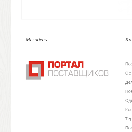
Природа и быт
Свечи и подсвечники
Садовый инвентарь
Домашний текстиль
Офисные принадлежности
Мы здесь
Ка
Настольные аксессуары
Настольные календари
Подставки для визиток записок телефонов
Канцтовары
По
Промо
Оф
Антистрессы
Светоотражатели
Де
Зажигалки
Но
Зеркала и косметички
Оде
Открывашки
Промо-мелочи
Ко
Зонты и дождевики
Тер
Зонты-трости
По
Складные зонты