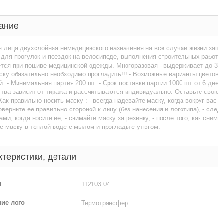
ание
 лица двухслойная немедицинского назначения на все случаи жизни защ
для прогулок и поездок на велосипеде, выполнения строительных работ
тся при пошиве медицинской одежды. Многоразовая - выдерживает до 30
ску обязательно необходимо прогладить!!! - Возможные варианты цветов
. - Минимальная партия 200 шт. - Срок поставки партии 1000 шт от 6 дн
тва зависит от тиража и рассчитываются индивидуально. Оставьте сво
Как правильно носить маску : - всегда надевайте маску, когда вокруг вас
поверните ее правильно стороной к лицу (без нанесения и логотипа), - сле
ами, когда носите ее, - снимайте маску за резинку, - после того, как сн
е маску в теплой воде с мылом и прогладьте утюгом.
ктеристики, детали
л
112103.04
ние лого
Термотрансфер