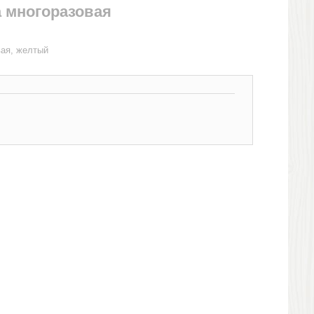
а многоразовая
вая, желтый