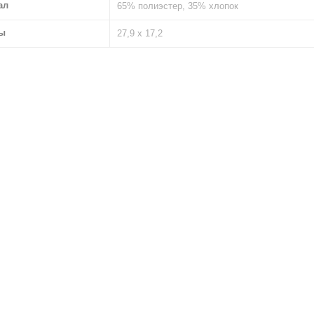
ал
65% полиэстер, 35% хлопок
ы
27,9 х 17,2