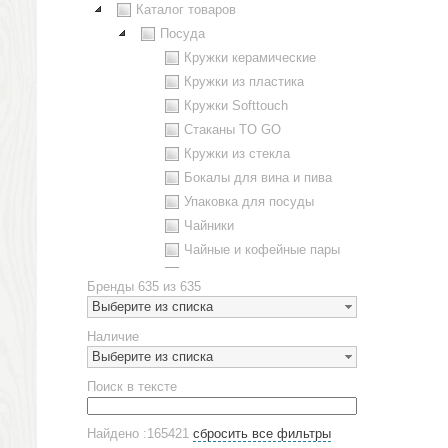
Каталог товаров
Посуда
Кружки керамические
Кружки из пластика
Кружки Softtouch
Стаканы TO GO
Кружки из стекла
Бокалы для вина и пива
Упаковка для посуды
Чайники
Чайные и кофейные пары
Металлическая посуда
Бренды
635 из 635
Наборы посуды
Выберите из списка
Предметы сервировки
Наличие
Стаканы
Выберите из списка
Эко кружки
Поиск в тексте
ЕВРОПОСУДА
Аксессуары
Найдено :165421
сбросить все фильтры
Ежедневники и блокноты