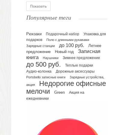
Блокноты
Показать
Ежедневники полудатированные
Популярные теги
Датированные ежедневники
Ежедневники недатированные
Рюкзаки
Подарочный набор
Упаковка для
Планинги и телефонные книжки
подарков
Поло с длинными рукавами
Планинги датированные
до 100 руб.
Летнее
Зарядные станции
Планинги недатированные
Записная
предложение
Новый год
Телефонные книжки
книга
Зимнее предложение
Наушники
до 500 руб.
Еженедельники
Теплые подарки
Органайзер на ежедневник
Аудио-колонка
Дорожные аксессуары
Portobello записные книги
Зарядные устройства,
Сумки и Рюкзаки
Недорогие офисные
Сумки для планшетов и ноутбуков
акция
мелочи
Рюкзаки
Green
Акция на
ежедневники
Конференц-сумки
Чемоданы
Сумки для покупок промо
Несессеры и косметички
Сумки спортивные