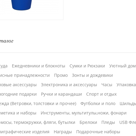
талог
суда
Ежедневники и блокноты
Сумки и Рюкзаки
Уютный дом
исные принадлежности
Промо
Зонты и дождевики
ловые аксессуары
Электроника и аксессуары
Часы
Упаковк
вогодние подарки
Ручки и карандаши
Спорт и отдых
жда (Ветровки, толстовки и прочее)
Футболки и поло
Шильд
сметика и наборы
Инструменты, мультитулы,ножи, фонари
мосы, термокружки, фляги, бутылки
Брелоки
Пледы
USB Фл
лиграфические изделия
Награды
Подарочные наборы