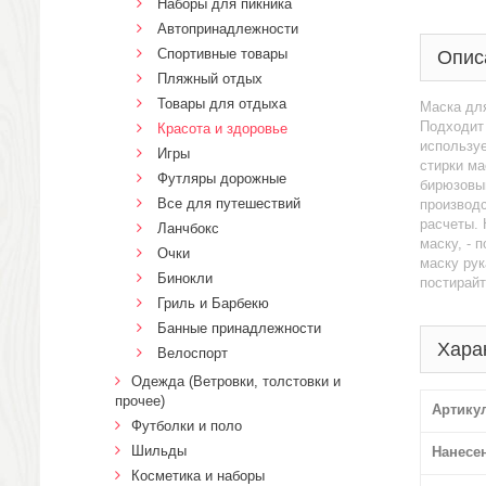
Наборы для пикника
Автопринадлежности
Спортивные товары
Опис
Пляжный отдых
Товары для отдыха
Маска для
Подходит 
Красота и здоровье
используе
Игры
стирки ма
Футляры дорожные
бирюзовый
Все для путешествий
производс
расчеты. 
Ланчбокс
маску, - 
Очки
маску рук
Бинокли
постирайт
Гриль и Барбекю
Банные принадлежности
Хара
Велоспорт
Одежда (Ветровки, толстовки и
прочее)
Артику
Футболки и поло
Шильды
Нанесе
Косметика и наборы