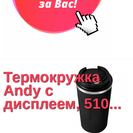
Термокружка
Andy с
дисплеем, 510...