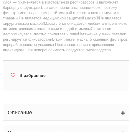
слоя — применяется в изготовлении респираторов и выполняет
барьерную функцию.Все слои пропитаны прополисом, поэтому
фильтр имеет неравномерный желтый оттенок и пахнет медом и
травами.Не является медицинской защитной маской!Не является
хирургической маской!Маска легко очищается любым антисептиком,
антисептическими салфетками и водой с мыломСиликон не
деформируется, плотно прилегает к лицуНатяжение ушных петелек
регулируется фиксаторамиВ комплекте: маска, 5 сменных фильтров,
перерабатываемая упаковка.Противопоказания к применению:
индивидуальная непереносимость продуктов пчеловодства.
В избранное
Описание