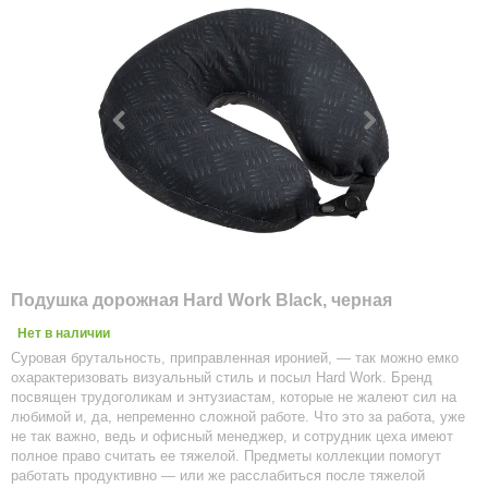
Подушка дорожная Hard Work Black, черная
Нет в наличии
Суровая брутальность, приправленная иронией, — так можно емко
охарактеризовать визуальный стиль и посыл Hard Work. Бренд
посвящен трудоголикам и энтузиастам, которые не жалеют сил на
любимой и, да, непременно сложной работе. Что это за работа, уже
не так важно, ведь и офисный менеджер, и сотрудник цеха имеют
полное право считать ее тяжелой. Предметы коллекции помогут
работать продуктивно — или же расслабиться после тяжелой