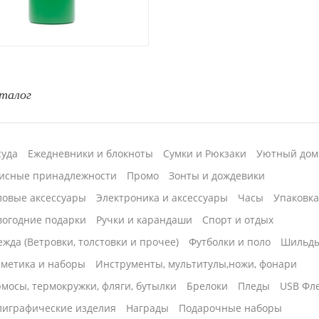
талог
суда
Ежедневники и блокноты
Сумки и Рюкзаки
Уютный дом
исные принадлежности
Промо
Зонты и дождевики
ловые аксессуары
Электроника и аксессуары
Часы
Упаковк
вогодние подарки
Ручки и карандаши
Спорт и отдых
жда (Ветровки, толстовки и прочее)
Футболки и поло
Шильд
сметика и наборы
Инструменты, мультитулы,ножи, фонари
мосы, термокружки, фляги, бутылки
Брелоки
Пледы
USB Фл
лиграфические изделия
Награды
Подарочные наборы