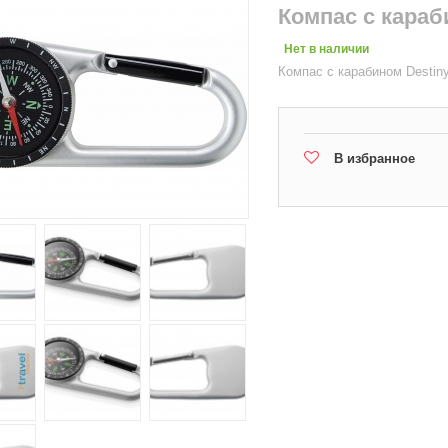
Компас с караб
Нет в наличии
Компас с карабином Destin
В избранное