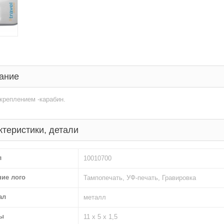
ание
креплением -карабин.
ктеристики, детали
л
10010700
ние лого
Тампопечать, УФ-печать, Гравировка
ал
металл
ы
11 х 5 х 1,5