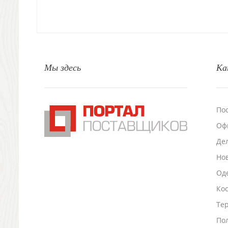
Природа и быт
Свечи и подсвечники
Садовый инвентарь
Домашний текстиль
Офисные принадлежности
Мы здесь
Ка
Настольные аксессуары
Настольные календари
Подставки для визиток записок телефонов
Канцтовары
По
Промо
Оф
Антистрессы
Светоотражатели
Де
Зажигалки
Но
Зеркала и косметички
Оде
Открывашки
Ко
Промо-мелочи
Зонты и дождевики
Тер
Зонты-трости
По
Складные зонты