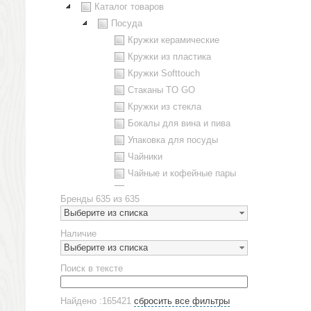
Каталог товаров
Посуда
Кружки керамические
Кружки из пластика
Кружки Softtouch
Стаканы TO GO
Кружки из стекла
Бокалы для вина и пива
Упаковка для посуды
Чайники
Чайные и кофейные пары
Металлическая посуда
Бренды
635 из 635
Наборы посуды
Выберите из списка
Предметы сервировки
Наличие
Стаканы
Выберите из списка
Эко кружки
Поиск в тексте
ЕВРОПОСУДА
Аксессуары
Найдено :165421
сбросить все фильтры
Ежедневники и блокноты