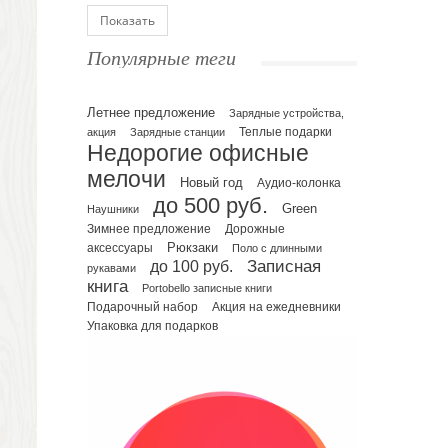
Блокноты
Показать
Ежедневники полудатированные
Популярные теги
Датированные ежедневники
Ежедневники недатированные
Летнее предложение
Планинги и телефонные книжки
Зарядные устройства,
акция
Зарядные станции
Теплые подарки
Планинги датированные
Недорогие офисные
Планинги недатированные
мелочи
Новый год
Аудио-колонка
Телефонные книжки
до 500 руб.
Green
Еженедельники
Наушники
Зимнее предложение
Дорожные
Органайзер на ежедневник
Рюкзаки
аксессуары
Поло с длинными
Сумки и Рюкзаки
до 100 руб.
Записная
рукавами
Сумки для планшетов и ноутбуков
книга
Portobello записные книги
Рюкзаки
Подарочный набор
Акция на ежедневники
Упаковка для подарков
Конференц-сумки
Чемоданы
Сумки для покупок промо
Несессеры и косметички
Сумки спортивные