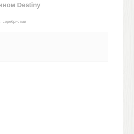
ином Destiny
y, серебристый