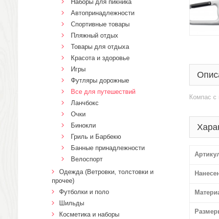
Наборы для пикника
Автопринадлежности
Спортивные товары
Пляжный отдых
Товары для отдыха
Красота и здоровье
Игры
Опис
Футляры дорожные
Все для путешествий
Компас с 
Ланчбокс
Очки
Бинокли
Хара
Гриль и Барбекю
Банные принадлежности
Артику
Велоспорт
Одежда (Ветровки, толстовки и
Нанесе
прочее)
Футболки и поло
Матери
Шильды
Размер
Косметика и наборы