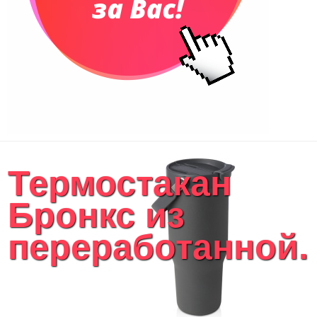
Термостакан
Бронкс из
переработанной..