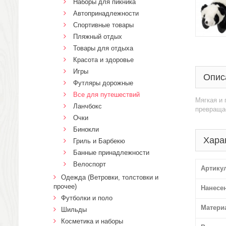
Наборы для пикника
Автопринадлежности
Спортивные товары
Пляжный отдых
Товары для отдыха
Красота и здоровье
Игры
Опис
Футляры дорожные
Все для путешествий
Мягкая и 
Ланчбокс
превращае
Очки
Бинокли
Хара
Гриль и Барбекю
Банные принадлежности
Велоспорт
Артику
Одежда (Ветровки, толстовки и
прочее)
Нанесе
Футболки и поло
Матери
Шильды
Косметика и наборы