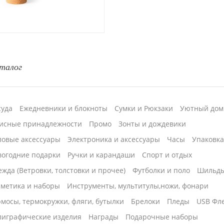
талог
суда
Ежедневники и блокноты
Сумки и Рюкзаки
Уютный дом
исные принадлежности
Промо
Зонты и дождевики
ловые аксессуары
Электроника и аксессуары
Часы
Упаковк
вогодние подарки
Ручки и карандаши
Спорт и отдых
жда (Ветровки, толстовки и прочее)
Футболки и поло
Шильд
сметика и наборы
Инструменты, мультитулы,ножи, фонари
мосы, термокружки, фляги, бутылки
Брелоки
Пледы
USB Фл
лиграфические изделия
Награды
Подарочные наборы