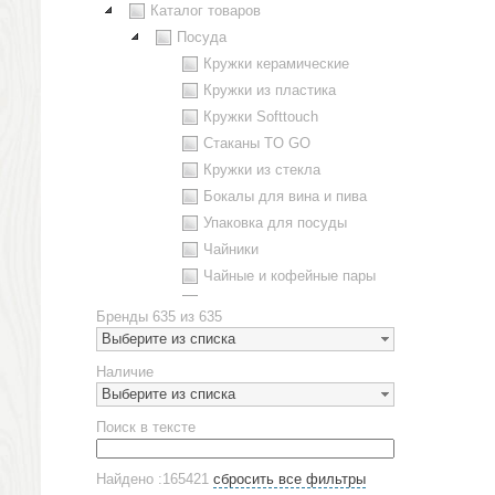
Каталог товаров
Посуда
Кружки керамические
Кружки из пластика
Кружки Softtouch
Стаканы TO GO
Кружки из стекла
Бокалы для вина и пива
Упаковка для посуды
Чайники
Чайные и кофейные пары
Металлическая посуда
Бренды
635 из 635
Наборы посуды
Выберите из списка
Предметы сервировки
Наличие
Стаканы
Выберите из списка
Эко кружки
Поиск в тексте
ЕВРОПОСУДА
Аксессуары
Найдено :165421
сбросить все фильтры
Ежедневники и блокноты