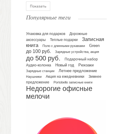
Блокноты
Показать
Ежедневники полудатированные
Популярные теги
Датированные ежедневники
Ежедневники недатированные
Упаковка для подарков
Планинги и телефонные книжки
Дорожные
Записная
аксессуары
Теплые подарки
Планинги датированные
книга
Green
Поло с длинными рукавами
Планинги недатированные
до 100 руб.
Зарядные устройства, акция
Телефонные книжки
до 500 руб.
Подарочный набор
Еженедельники
Рюкзаки
Новый год
Аудио-колонка
Органайзер на ежедневник
Летнее предложение
Зарядные станции
Зимнее
Наушники
Акция на ежедневники
Сумки и Рюкзаки
предложение
Portobello записные книги
Сумки для планшетов и ноутбуков
Недорогие офисные
Рюкзаки
мелочи
Конференц-сумки
Чемоданы
Сумки для покупок промо
Несессеры и косметички
Сумки спортивные