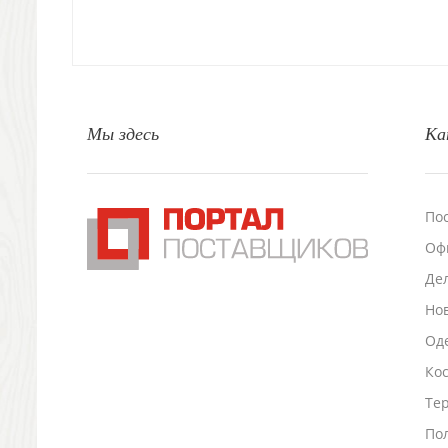
Природа и быт
Свечи и подсвечники
Садовый инвентарь
Домашний текстиль
Офисные принадлежности
Мы здесь
Ка
Настольные аксессуары
Настольные календари
Подставки для визиток записок телефонов
Канцтовары
По
Промо
Оф
Антистрессы
Светоотражатели
Де
Зажигалки
Но
Зеркала и косметички
Оде
Открывашки
Промо-мелочи
Ко
Зонты и дождевики
Тер
Зонты-трости
По
Складные зонты