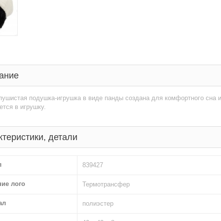
ание
пушистая подушка-игрушка в виде панды создана для комфортного сна 
тся в игрушку.
ктеристики, детали
л
839427
ние лого
Термотрансфер
ал
полиэстер